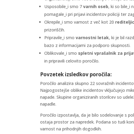
Usposobile_i smo 7
varnih oseb
, ki so bile_
pomagale_i pri prijavi incidentov policiji ter z
Okrepile_i smo varnost z več kot 20
reditelji
prizoriščih.
Pripravile_i smo
varnostni letak
, ki je bil r
bazo z informacijami za podporo skupnosti.
Oblikovale_i smo
spletni vprašalnik za prij
in pripravili celovito poročilo.
Povzetek izsledkov poročila:
Poročilo analizira skupno 22 sovražnih incidento
Najpogostejše oblike incidentov vključujejo mikr
napade. Skupine organiziranih storilcev so udele
napadle.
Poročilo izpostavlja, da je bilo sodelovanje s pol
ostaja prostor za napredek. Podana so tudi konk
varnost na prihodnjih dogodkih.