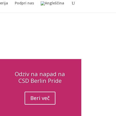
erija
Podpri nas
Odziv na napad na
CSD Berlin Pride
Beri več