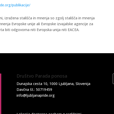
ide.org/publikacije/
ni, izražena stališča in mnenja so zgolj stališča in mnenja
 mnenja Evropske unije ali Evropske izvajalske agencije za
ta biti odgovorna niti Evropska unija niti EACEA.
Društvo Parada ponosa
Dunajska cesta 10, 1000 Ljubljana, Slovenija
Davčna št.: 50719459
info@ljubljanapride.org