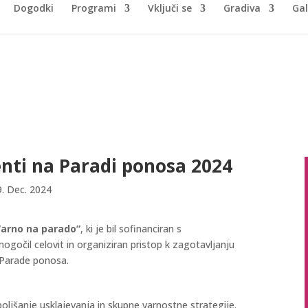
Dogodki
Programi
Vključi se
Gradiva
Gal
enti na Paradi ponosa 2024
9. Dec. 2024
Varno na parado”
, ki je bil sofinanciran s
ogočil celovit in organiziran pristop k zagotavljanju
 Parade ponosa.
zboljšanje usklajevanja in skupne varnostne strategije.