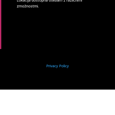
Lokacija dostopna osebam z različnimi
zmožnostmi.
Privacy Policy