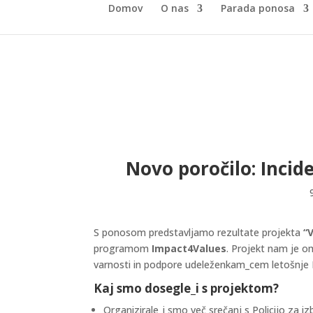
Domov
O nas
Parada ponosa
Novo poročilo: Incid
S ponosom predstavljamo rezultate projekta
“
programom
Impact4Values
. Projekt nam je om
varnosti in podpore udeleženkam_cem letošnje
Kaj smo dosegle_i s projektom?
Organizirale_i smo več srečanj s Policijo za i