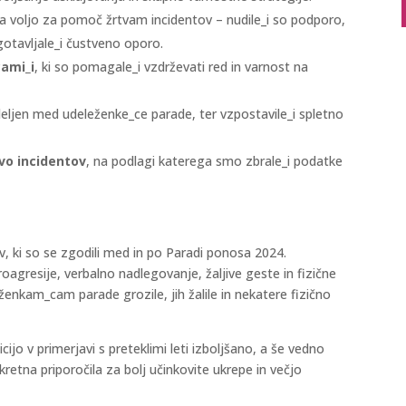
i na voljo za pomoč žrtvam incidentov – nudile_i so podporo,
agotavljale_i čustveno oporo.
cami_i
, ki so pomagale_i vzdrževati red in varnost na
azdeljen med udeleženke_ce parade, ter vzpostavile_i spletno
avo incidentov
, na podlagi katerega smo zbrale_i podatke
v, ki so se zgodili med in po Paradi ponosa 2024.
oagresije, verbalno nadlegovanje, žaljive geste in fizične
ženkam_cam parade grozile, jih žalile in nekatere fizično
icijo v primerjavi s preteklimi leti izboljšano, a še vedno
retna priporočila za bolj učinkovite ukrepe in večjo