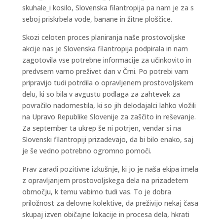
skuhale_i kosilo, Slovenska filantropija pa nam je za s
seboj priskrbela vode, banane in žitne ploščice.
Skozi celoten proces planiranja naše prostovoljske
akcije nas je Slovenska filantropija podpirala in nam
zagotovila vse potrebne informacije za učinkovito in
predvsem varno preživet dan v Črni. Po potrebi vam
pripravijo tudi potrdila o opravljenem prostovoljskem
delu, ki so bila v avgustu podlaga za zahtevek za
povračilo nadomestila, ki so jih delodajalci lahko vložili
na Upravo Republike Slovenije za zaščito in reševanje.
Za september ta ukrep še ni potrjen, vendar si na
Slovenski filantropiji prizadevajo, da bi bilo enako, saj
je še vedno potrebno ogromno pomoči.
Prav zaradi pozitivne izkušnje, ki jo je naša ekipa imela
z opravljanjem prostovoljskega dela na prizadetem
območju, k temu vabimo tudi vas. To je dobra
priložnost za delovne kolektive, da preživijo nekaj časa
skupaj izven običajne lokacije in procesa dela, hkrati