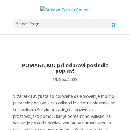
Select Page
POMAGAJMO pri odpravi posledic
poplav!
19. Sep. 2023
V začetku avgusta so določene dele Slovenije močno
prizadele poplave. Prebivalke_ci iz celotne Slovenije so
se v velikem številu odzvale_i na pozive za
prostovoljsko pomoč, kar je pomembno vplivalo na
saniranje posledic poplav, vendar pa humanitarne in
prostovoljske organizacije od začetka septembra