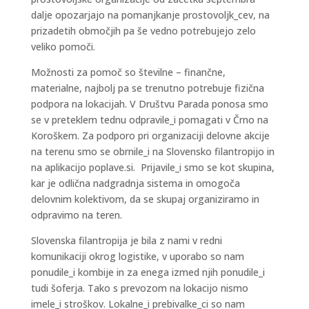
dalje opozarjajo na pomanjkanje prostovoljk_cev, na
prizadetih območjih pa še vedno potrebujejo zelo
veliko pomoči.
Možnosti za pomoč so številne – finančne,
materialne, najbolj pa se trenutno potrebuje fizična
podpora na lokacijah. V Društvu Parada ponosa smo
se v preteklem tednu odpravile_i pomagati v Črno na
Koroškem. Za podporo pri organizaciji delovne akcije
na terenu smo se obrnile_i na Slovensko filantropijo in
na aplikacijo poplave.si. Prijavile_i smo se kot skupina,
kar je odlična nadgradnja sistema in omogoča
delovnim kolektivom, da se skupaj organiziramo in
odpravimo na teren.
Slovenska filantropija je bila z nami v redni
komunikaciji okrog logistike, v uporabo so nam
ponudile_i kombije in za enega izmed njih ponudile_i
tudi šoferja. Tako s prevozom na lokacijo nismo
imele_i stroškov. Lokalne_i prebivalke_ci so nam