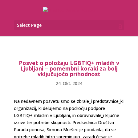
Select Page
Posvet o položaju LGBTIQ+ mladih v
Ljubljani – pomembni koraki za bolj
vključujočo prihodnost
24. Okt. 2024
Na nedavnem posvetu smo se zbrale_i predstavnice_ki
organizacij, ki delujemo na področju podpore
LGBTIQ+ mladim v Ljubljani, in obravnavale_i ključne
izzive ter potrebe skupnosti. Predsednica Društva
Parada ponosa, Simona Muršec je poudarila, da se
potrebe mladih hitro spreminjajo, zaradi česar je