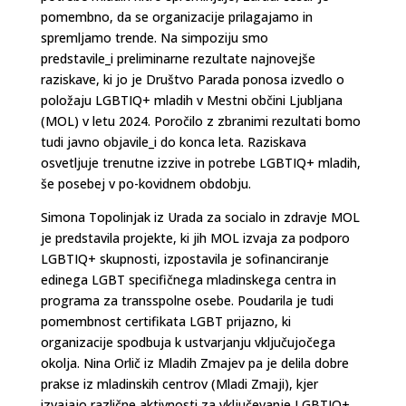
pomembno, da se organizacije prilagajamo in
spremljamo trende. Na simpoziju smo
predstavile_i preliminarne rezultate najnovejše
raziskave, ki jo je Društvo Parada ponosa izvedlo o
položaju LGBTIQ+ mladih v Mestni občini Ljubljana
(MOL) v letu 2024. Poročilo z zbranimi rezultati bomo
tudi javno objavile_i do konca leta. Raziskava
osvetljuje trenutne izzive in potrebe LGBTIQ+ mladih,
še posebej v po-kovidnem obdobju.
Simona Topolinjak iz Urada za socialo in zdravje MOL
je predstavila projekte, ki jih MOL izvaja za podporo
LGBTIQ+ skupnosti, izpostavila je sofinanciranje
edinega LGBT specifičnega mladinskega centra in
programa za transspolne osebe. Poudarila je tudi
pomembnost certifikata LGBT prijazno, ki
organizacije spodbuja k ustvarjanju vključujočega
okolja. Nina Orlič iz Mladih Zmajev pa je delila dobre
prakse iz mladinskih centrov (Mladi Zmaji), kjer
izvajajo različne aktivnosti za vključevanje LGBTIQ+