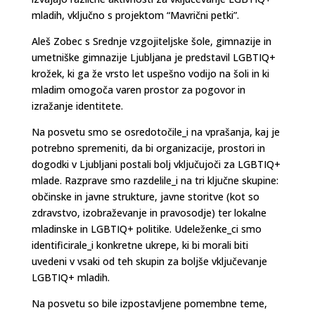
mladih, vključno s projektom “Mavrični petki”.
Aleš Zobec s Srednje vzgojiteljske šole, gimnazije in
umetniške gimnazije Ljubljana je predstavil LGBTIQ+
krožek, ki ga že vrsto let uspešno vodijo na šoli in ki
mladim omogoča varen prostor za pogovor in
izražanje identitete.
Na posvetu smo se osredotočile_i na vprašanja, kaj je
potrebno spremeniti, da bi organizacije, prostori in
dogodki v Ljubljani postali bolj vključujoči za LGBTIQ+
mlade. Razprave smo razdelile_i na tri ključne skupine:
občinske in javne strukture, javne storitve (kot so
zdravstvo, izobraževanje in pravosodje) ter lokalne
mladinske in LGBTIQ+ politike. Udeleženke_ci smo
identificirale_i konkretne ukrepe, ki bi morali biti
uvedeni v vsaki od teh skupin za boljše vključevanje
LGBTIQ+ mladih.
Na posvetu so bile izpostavljene pomembne teme,