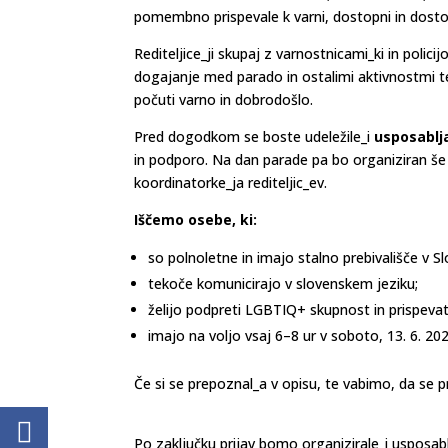
pomembno prispevale k varni, dostopni in dosto
Rediteljice_ji skupaj z varnostnicami_ki in poli
dogajanje med parado in ostalimi aktivnostmi t
počuti varno in dobrodošlo.
Pred dogodkom se boste udeležile_i
usposablj
in podporo. Na dan parade pa bo organiziran še
koordinatorke_ja rediteljic_ev.
Iščemo osebe, ki:
so polnoletne in imajo stalno prebivališče v Slo
tekoče komunicirajo v slovenskem jeziku;
želijo podpreti LGBTIQ+ skupnost in prispevat
imajo na voljo vsaj 6–8 ur v soboto, 13. 6. 20
Če si se prepoznal_a v opisu, te vabimo, da se p
Po zaključku prijav bomo organizirale_i usposa