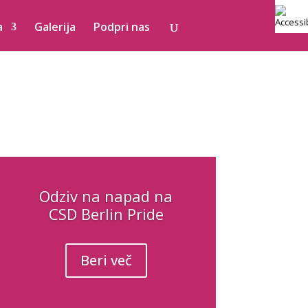
a
Galerija
Podpri nas
Odziv na napad na
CSD Berlin Pride
Beri več