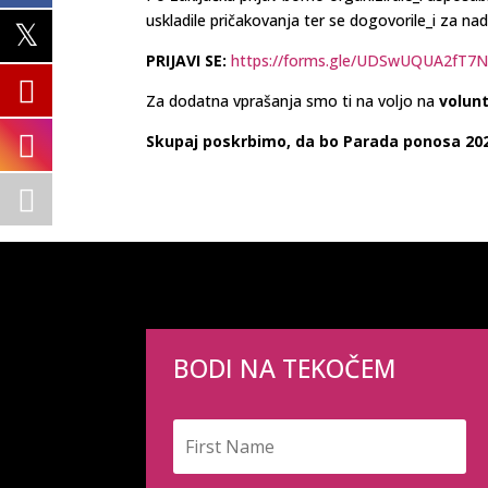
uskladile pričakovanja ter se dogovorile_i za nad
PRIJAVI SE:
https://forms.gle/UDSwUQUA2fT7
Za dodatna vprašanja smo ti na voljo na
volun
Skupaj poskrbimo, da bo Parada ponosa 2026 
BODI NA TEKOČEM