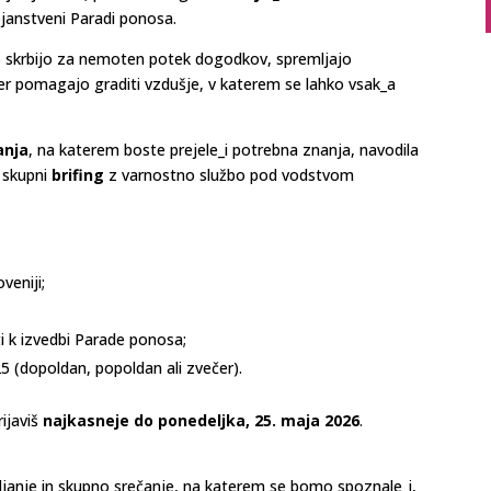
janstveni Paradi ponosa.
cijo skrbijo za nemoten potek dogodkov, spremljajo
er pomagajo graditi vzdušje, v katerem se lahko vsak_a
anja
, na katerem boste prejele_i potrebna znanja, navodila
 skupni
brifing
z varnostno službo pod vodstvom
veniji;
i k izvedbi Parade ponosa;
25 (dopoldan, popoldan ali zvečer).
rijaviš
najkasneje do ponedeljka, 25. maja 2026
.
bljanje in skupno srečanje, na katerem se bomo spoznale_i,