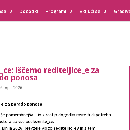
osa
Dogodki
Programi
Vključi se
Gradiv
_ce: iščemo rediteljice_e za
do ponosa
6. Apr. 2026
ce_e za parado ponosa
in še pomembnejša – in z rastjo dogodka raste tudi potreba
ostora za vse udeleženke_ce.
. junija 2026, prevzele vlogo
rediteljic_ev
in s tem