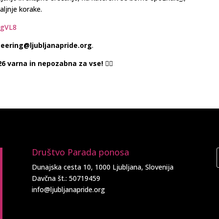
aljnje korake.
NgVL8
teering@ljubljanapride.org
.
varna in nepozabna za vse! 🏳️‍🌈
Društvo Parada ponosa
Dunajska cesta 10, 1000 Ljubljana, Slovenija
Davčna št.: 50719459
info@ljubljanapride.org