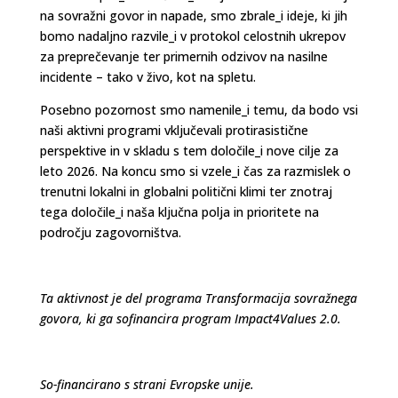
na sovražni govor in napade, smo zbrale_i ideje, ki jih
bomo nadaljno razvile_i v protokol celostnih ukrepov
za preprečevanje ter primernih odzivov na nasilne
incidente – tako v živo, kot na spletu.
Posebno pozornost smo namenile_i temu, da bodo vsi
naši aktivni programi vključevali protirasistične
perspektive in v skladu s tem določile_i nove cilje za
leto 2026. Na koncu smo si vzele_i čas za razmislek o
trenutni lokalni in globalni politični klimi ter znotraj
tega določile_i naša ključna polja in prioritete na
področju zagovorništva.
Ta aktivnost je del programa Transformacija sovražnega
govora, ki ga sofinancira program Impact4Values 2.0.
So-financirano s strani Evropske unije.