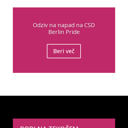
Odziv na napad na CSD
Berlin Pride
Beri več