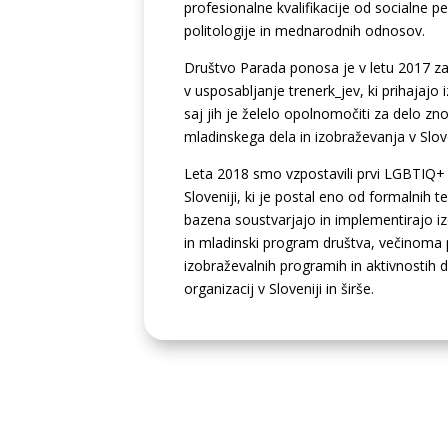
profesionalne kvalifikacije od socialne 
politologije in mednarodnih odnosov.
Društvo Parada ponosa je v letu 2017 zač
v usposabljanje trenerk_jev, ki prihajajo
saj jih je želelo opolnomočiti za delo zno
mladinskega dela in izobraževanja v Sloven
Leta 2018 smo vzpostavili prvi LGBTIQ+ 
Sloveniji, ki je postal eno od formalnih te
bazena soustvarjajo in implementirajo iz
in mladinski program društva, večinoma pa
izobraževalnih programih in aktivnostih
organizacij v Sloveniji in širše.