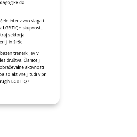
pedagogike do
elo intenzivno vlagati
 iz LGBTIQ+ skupnosti,
traj sektorja
iji in širše.
bazen trenerk_jev v
les društva. Članice_i
obraževalne aktivnosti
 so aktivne_i tudi v pri
 drugih LGBTIQ+