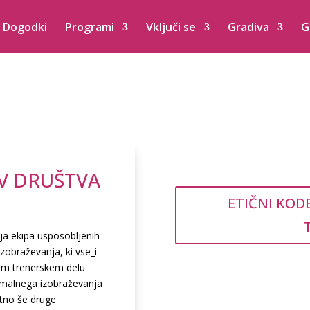
Dogodki
Programi
Vključi se
Gradiva
G
V DRUŠTVA
ETIČNI KOD
lja ekipa usposobljenih
zobraževanja, ki vse_i
jem trenerskem delu
rmalnega izobraževanja
atno še druge