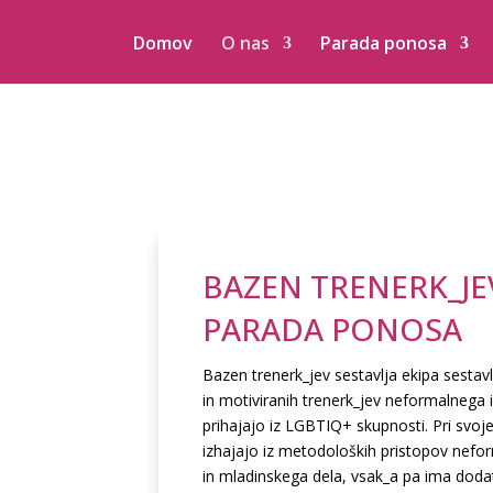
Domov
O nas
Parada ponosa
BAZEN TRENERK_JE
PARADA PONOSA
Bazen trenerk_jev sestavlja ekipa sestav
in motiviranih trenerk_jev neformalnega i
prihajajo iz LGBTIQ+ skupnosti. Pri svo
izhajajo iz metodoloških pristopov nefo
in mladinskega dela, vsak_a pa ima dod