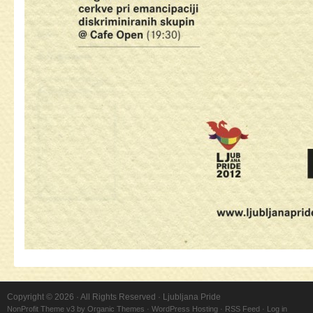
Copyright © 2026 · All Rights Reserved · Ljubljana Pride
NonProfit Theme v3
by
Organic Themes
·
WordPress Hosting
·
RSS Feed
·
Log in