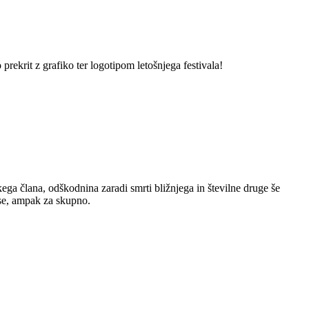
prekrit z grafiko ter logotipom letošnjega festivala!
a člana, odškodnina zaradi smrti bližnjega in številne druge še
ase, ampak za skupno.