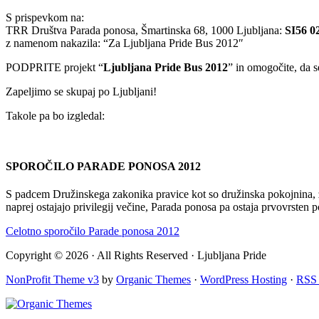
S prispevkom na:
TRR Društva Parada ponosa, Šmartinska 68, 1000 Ljubljana:
SI56 0
z namenom nakazila: “Za Ljubljana Pride Bus 2012″
PODPRITE projekt “
Ljubljana Pride Bus 2012
” in omogočite, da s
Zapeljimo se skupaj po Ljubljani!
Takole pa bo izgledal:
SPOROČILO PARADE PONOSA 2012
S padcem Družinskega zakonika pravice kot so družinska pokojnina, z
naprej ostajajo privilegij večine, Parada ponosa pa ostaja prvovrsten 
Celotno sporočilo Parade ponosa 2012
Copyright © 2026 · All Rights Reserved · Ljubljana Pride
NonProfit Theme v3
by
Organic Themes
·
WordPress Hosting
·
RSS 