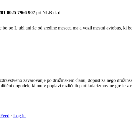
201 0025 7966 907
pri NLB d. d.
e bo po Ljubljani že od sredine meseca maja vozil mestni avtobus, ki bo 
dravstveno zavarovanje po družinskem članu, dopust za nego družinskeg
politični dogodek, ki mu v poplavi različnih partikularizmov ne gre le z
Feed
·
Log in