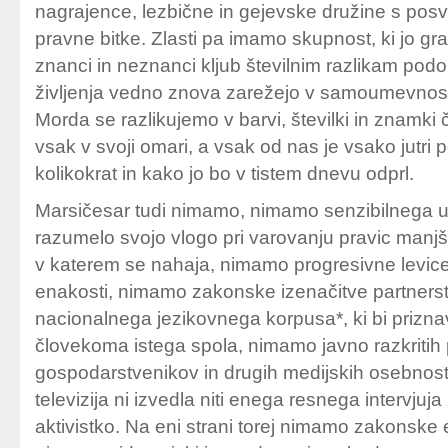
nagrajence, lezbične in gejevske družine s posvo
pravne bitke. Zlasti pa imamo skupnost, ki jo gr
znanci in neznanci kljub številnim razlikam pod
življenja vedno znova zarežejo v samoumevnosti
Morda se razlikujemo v barvi, številki in znamki č
vsak v svoji omari, a vsak od nas je vsako jutri 
kolikokrat in kako jo bo v tistem dnevu odprl.
Marsičesar tudi nimamo, nimamo senzibilnega us
razumelo svojo vlogo pri varovanju pravic manjši
v katerem se nahaja, nimamo progresivne levice, 
enakosti, nimamo zakonske izenačitve partnerst
nacionalnega jezikovnega korpusa*, ki bi prizn
človekoma istega spola, nimamo javno razkritih p
gospodarstvenikov in drugih medijskih osebnosti,
televizija ni izvedla niti enega resnega intervjuj
aktivistko. Na eni strani torej nimamo zakonske e