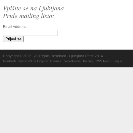
Vpišite se na Ljubljana
Pride mailing listo:
Email Address :
Copyright © 2026 · All Rights Reserved · Ljubljana Pride 2014
NonProfit Theme v3
by
Organic Themes
·
WordPress Hosting
·
RSS Feed
·
Log in