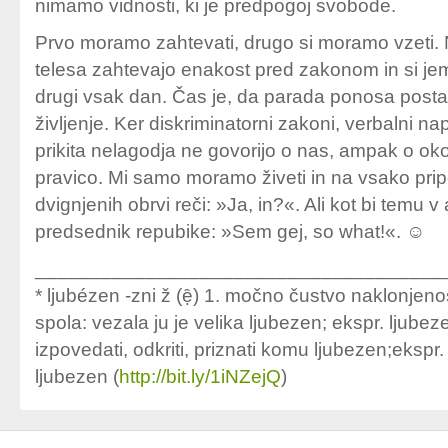
nimamo vidnosti, ki je predpogoj svobode.
Prvo moramo zahtevati, drugo si moramo vzeti.
telesa zahtevajo enakost pred zakonom in si jeml
drugi vsak dan. Čas je, da parada ponosa post
življenje. Ker diskriminatorni zakoni, verbalni na
prikita nelagodja ne govorijo o nas, ampak o oko
pravico. Mi samo moramo živeti in na vsako prip
dvignjenih obrvi reči: »Ja, in?«. Ali kot bi temu v
predsednik repubike: »Sem gej, so what!«. ☺
_____________________________________
* ljubézen -zni ž (ẹ̑) 1. močno čustvo naklonje
spola: vezala ju je velika ljubezen; ekspr. ljube
izpovedati, odkriti, priznati komu ljubezen;ekspr. 
ljubezen (
http://bit.ly/1iNZejQ
)