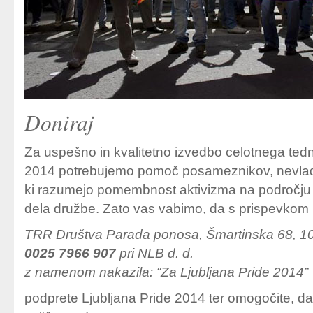
Doniraj
Za uspešno in kvalitetno izvedbo celotnega tedna
2014 potrebujemo pomoč posameznikov, nevladnih
ki razumejo pomembnost aktivizma na področju 
dela družbe. Zato vas vabimo, da s prispevkom 
TRR Društva Parada ponosa, Šmartinska 68, 10
0025 7966 907
pri NLB d. d.
z namenom nakazila: “Za Ljubljana Pride 2014”
podprete Ljubljana Pride 2014 ter omogočite, da b