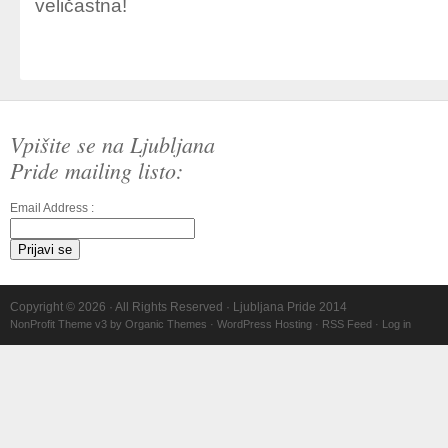
veličastna!
Vpišite se na Ljubljana
Pride mailing listo:
Email Address :
Copyright © 2026 · All Rights Reserved · Ljubljana Pride 2014
NonProfit Theme v3
by
Organic Themes
·
WordPress Hosting
·
RSS Feed
·
Log in