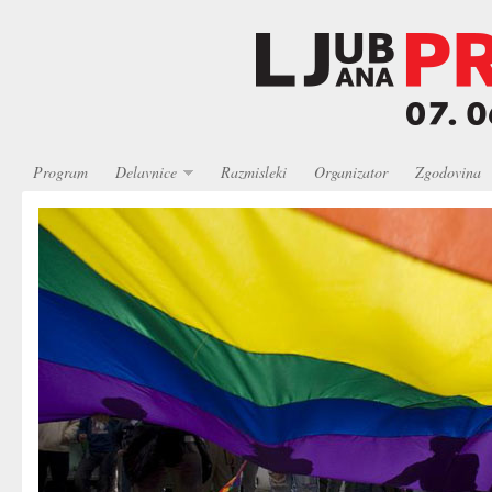
Program
Delavnice
Razmisleki
Organizator
Zgodovina