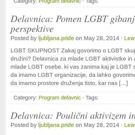
Category:
Program delavnic
· Tags:
Delavnica: Pomen LGBT gibanja
perspektive
Posted by
ljubljana.pride
on May 28, 2014 ·
Lea
LGBT SKUPNOST Zakaj govorimo o LGBT skup
družini? Delavnica za mlade LGBT aktivistke in ak
mlade LGBT osebe, ki vas zanima kaj je LGBT sku
da imamo LGBT organizacije, da lahko govorimo o
da imamo prostore druženja tisto, kar nas […]
Category:
Program delavnic
· Tags:
Delavnica: Poulični aktivizem in
Posted by
ljubljana.pride
on May 28, 2014 ·
Lea