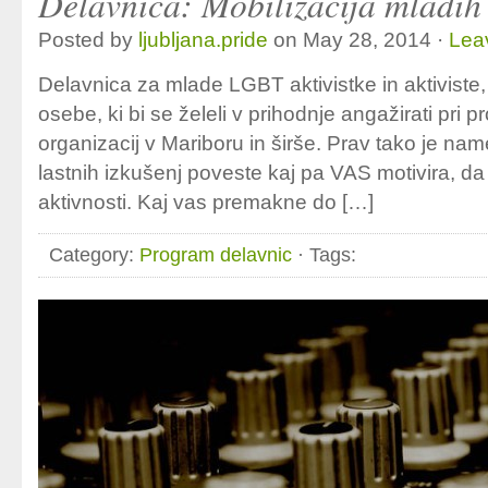
Delavnica: Mobilizacija mladih
Posted by
ljubljana.pride
on May 28, 2014 ·
Lea
Delavnica za mlade LGBT aktivistke in aktiviste
osebe, ki bi se želeli v prihodnje angažirati pri p
organizacij v Mariboru in širše. Prav tako je n
lastnih izkušenj poveste kaj pa VAS motivira, da 
aktivnosti. Kaj vas premakne do […]
Category:
Program delavnic
· Tags: