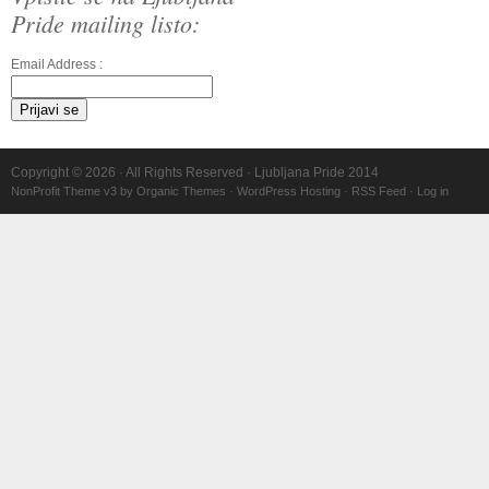
Pride mailing listo:
Email Address :
Copyright © 2026 · All Rights Reserved · Ljubljana Pride 2014
NonProfit Theme v3
by
Organic Themes
·
WordPress Hosting
·
RSS Feed
·
Log in