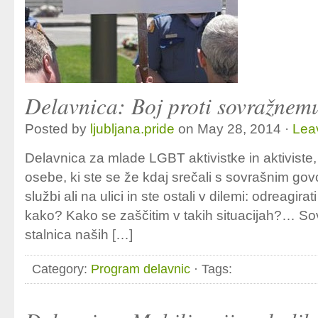
Delavnica: Boj proti sovražnem
Posted by
ljubljana.pride
on May 28, 2014 ·
Lea
Delavnica za mlade LGBT aktivistke in aktiviste
osebe, ki ste se že kdaj srečali s sovrašnim govo
službi ali na ulici in ste ostali v dilemi: odreagira
kako? Kako se zaščitim v takih situacijah?… Sov
stalnica naših […]
Category:
Program delavnic
· Tags: