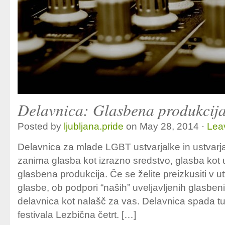
Delavnica: Glasbena produkcij
Posted by
ljubljana.pride
on May 28, 2014 ·
Lea
Delavnica za mlade LGBT ustvarjalke in ustvarjal
zanima glasba kot izrazno sredstvo, glasba kot
glasbena produkcija. Če se želite preizkusiti v u
glasbe, ob podpori “naših” uveljavljenih glasben
delavnica kot nalašč za vas. Delavnica spada tu
festivala Lezbična četrt. […]