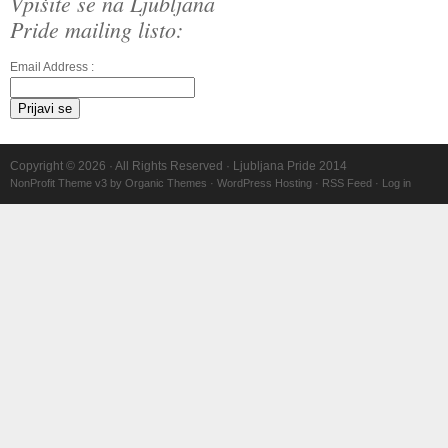
Vpišite se na Ljubljana
Pride mailing listo:
Email Address :
Copyright © 2026 · All Rights Reserved · Ljubljana Pride 2014
NonProfit Theme v3
by
Organic Themes
·
WordPress Hosting
·
RSS Feed
·
Log in