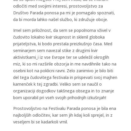
odločiti med svojimi interesi, prostovoljstvo za
Društvo Parada ponosa pa mi je pomagalo spoznati,
da bi morda lahko našel službo, ki združuje oboje.
Imel sem priložnost, da sem se popolnoma vživel v
čudovito lokalno kvir skupnost in sklenil globoka
prijateljstva, ki bodo prestala preizkušnjo časa. Med
seminarjem sem navezal stike z drugimi kvir
aktivistkami_i iz vse Evrope ter se udeležil okroglih
miz, ki so mi razširile obzorja in me navdihnile tako na
osebni kot na poklicni ravni. Zelo zanimivo je bilo biti
del tega čudovitega festivala in prispevati svoj majhen
kamenček k tej zgradbi. Veliko sem se naučil o
organizaciji dogodkov takšnega obsega in to znanje
bom uporabil pri vseh svojih prihodnjih izkušnjah!
Prostovoljstvo na Festivalu Parada ponosa je bila ena
najboljših odločitev, kar sem jih kdaj koli sprejel, in z
veseljem bi se kadarkoli vrnil.