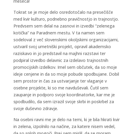
meseca!
Tokrat se je moje delo osredotočalo na presečišče
med kvir kulturo, podnebno pravičnostjo in trajnostjo.
Predvsem sem delal na zasnovi in izvedbi “zelenega
kotička” na Paradnem mestu. V ta namen sem
sodeloval z več slovenskimi okoljskimi organizacijami,
ustvaril svoj umetniški projekt, opravil akademsko
raziskavo in jo predstavil na majhni razstavi ter
podpiral izvedbo delavnic za izdelavo trajnostnih
promocijskih izdelkov. Imel sem občutek, da so moje
ideje cenjene in da so moje pobude spodbujane. Dobil
sem prostor in čas za ustvarjanje ter vlaganje v
osebne projekte, ki so me navduševali. Čutil sem
zaupanje in podporo svoje koordinatorke, kar me je
spodbudilo, da sem izrazil svoje skrbi in poskrbel za
svoje duševno zdravje.
Na osebni ravni me je delo na temi, ki je bila hkrati kvir
in zelena, izpolnilo na načine, za katere nisem vedel,
da so sploh mogoči. Prej sem mislil, da se moram