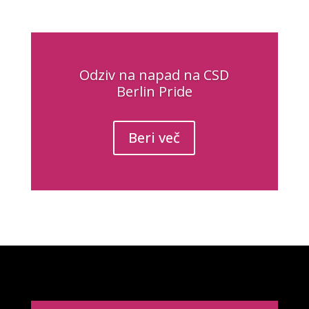
Odziv na napad na CSD
Berlin Pride
Beri več