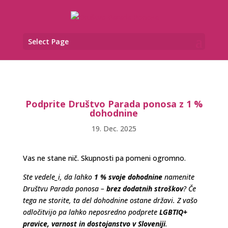
Select Page
Podprite Društvo Parada ponosa z 1 %
dohodnine
19. Dec. 2025
Vas ne stane nič. Skupnosti pa pomeni ogromno.
Ste vedele_i, da lahko
1 % svoje dohodnine
namenite
Društvu Parada ponosa –
brez dodatnih stroškov
? Če
tega ne storite, ta del dohodnine ostane državi. Z vašo
odločitvijo pa lahko neposredno podprete
LGBTIQ+
pravice, varnost in dostojanstvo v Sloveniji
.