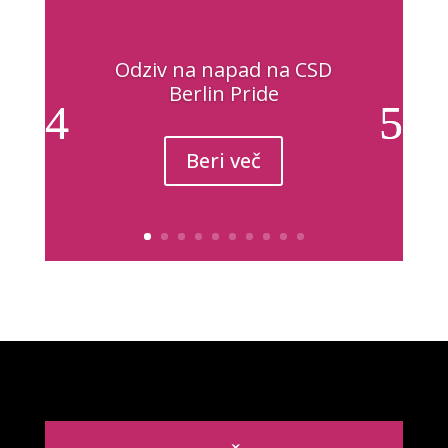
Odziv na napad na CSD
Berlin Pride
Beri več