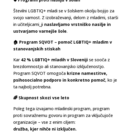
Številni LGBTIQ+ mladi se v šolskem okolju bojijo za
svojo varnost. Z izobraževanji, delom z mladimi, starši
in učiteljicami_ji
naslavljamo vrstniško nasilje in
ustvarjamo varnejše šole
.
🏠 Program SQVOT – pomoč LGBTIQ+ mladim v
stanovanjskih stiskah
Kar
42 % LGBTIQ+ mladih v Sloveniji
se sooča z
brezdomnostjo ali stanovanjsko izključenostjo.
Program SQVOT omogoča
krizne namestitve,
psihosocialno podporo in konkretno pomoč
, ko je
ta najbolj potrebna.
🌈 Skupnost skozi vse leto
Poleg tega izvajamo mladinski program, program
proti sovražnemu govoru in program za vključujoče
organizacije – vse z enim ciljem:
družba, kjer nihče ni izključen.