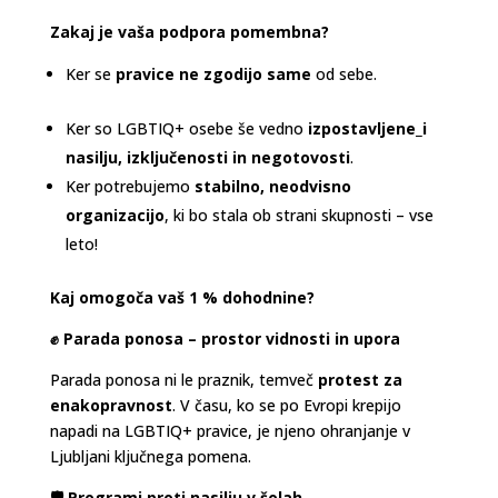
Zakaj je vaša podpora pomembna?
Ker se
pravice ne zgodijo same
od sebe.
Ker so LGBTIQ+ osebe še vedno
izpostavljene_i
nasilju, izključenosti in negotovosti
.
Ker potrebujemo
stabilno, neodvisno
organizacijo
, ki bo stala ob strani skupnosti – vse
leto!
Kaj omogoča vaš 1 % dohodnine?
✊ Parada ponosa – prostor vidnosti in upora
Parada ponosa ni le praznik, temveč
protest za
enakopravnost
. V času, ko se po Evropi krepijo
napadi na LGBTIQ+ pravice, je njeno ohranjanje v
Ljubljani ključnega pomena.
🛡️ Programi proti nasilju v šolah