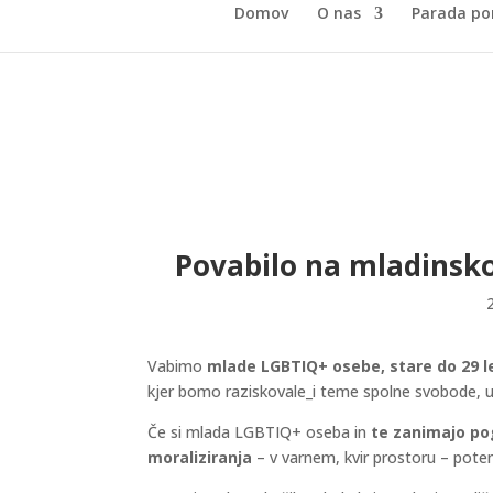
Domov
O nas
Parada po
Povabilo na mladinsko
Vabimo
mlade LGBTIQ+ osebe, stare do 29 l
kjer bomo raziskovale_i teme spolne svobode, už
Če si mlada LGBTIQ+ oseba in
te zanimajo pog
moraliziranja
– v varnem, kvir prostoru – potem