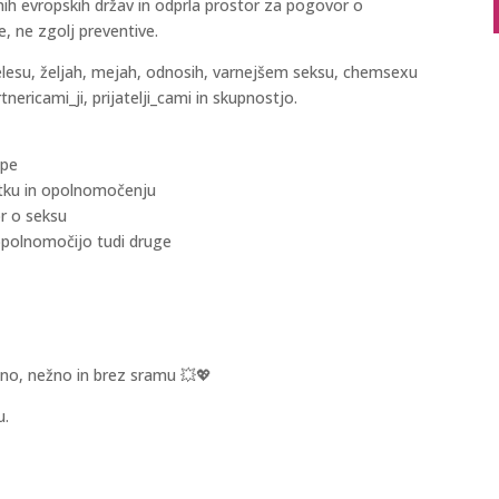
nih evropskih držav in odprla prostor za pogovor o
e, ne zgolj preventive.
elesu, željah, mejah, odnosih, varnejšem seksu, chemsexu
ericami_ji, prijatelji_cami in skupnostjo.
ope
žitku in opolnomočenju
or o seksu
 opolnomočijo tudi druge
edno, nežno in brez sramu 💥💖
u.