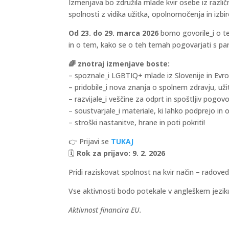
Izmenjava bo združila mlade kvir osebe iz različ
spolnosti z vidika užitka, opolnomočenja in izbir
Od 23. do 29. marca 2026
bomo govorile_i o t
in o tem, kako se o teh temah pogovarjati s partn
🌈 znotraj izmenjave boste:
– spoznale_i LGBTIQ+ mlade iz Slovenije in Evr
– pridobile_i nova znanja o spolnem zdravju, u
– razvijale_i veščine za odprt in spoštljiv pogov
– soustvarjale_i materiale, ki lahko podprejo in
– stroški nastanitve, hrane in poti pokriti!
👉 Prijavi se
TUKAJ
🗓️
Rok za prijavo: 9. 2. 2026
Pridi raziskovat spolnost na kvir način – radov
Vse aktivnosti bodo potekale v angleškem jezik
Aktivnost financira EU.