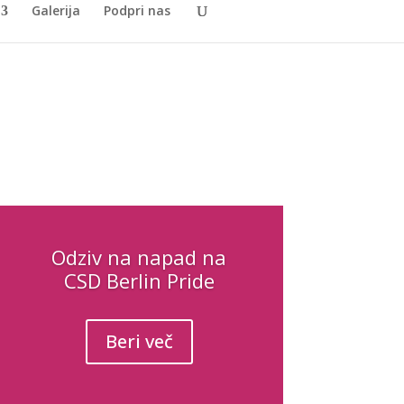
Galerija
Podpri nas
Odziv na napad na
CSD Berlin Pride
Beri več