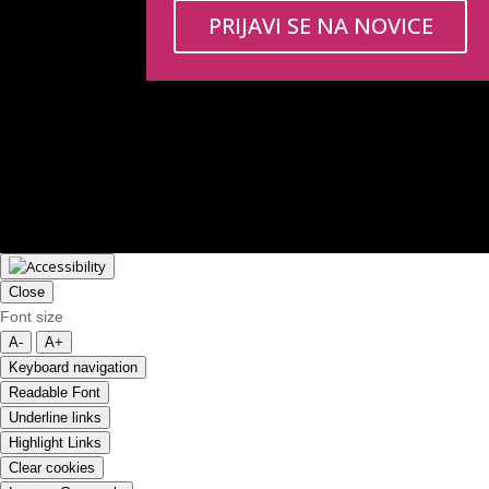
PRIJAVI SE NA NOVICE
Close
Font size
A-
A+
Keyboard navigation
Readable Font
Underline links
Highlight Links
Clear cookies