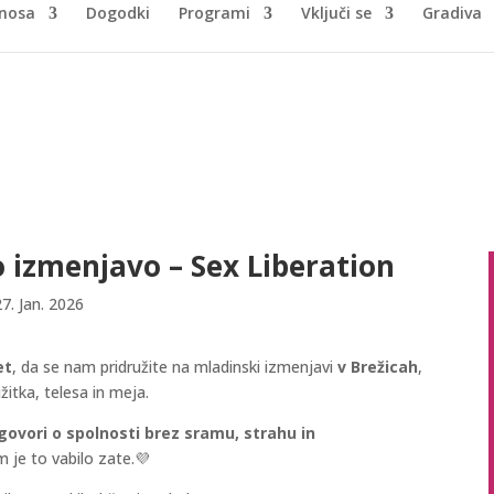
nosa
Dogodki
Programi
Vključi se
Gradiva
 izmenjavo – Sex Liberation
27. Jan. 2026
et
, da se nam pridružite na mladinski izmenjavi
v Brežicah
,
itka, telesa in meja.
ovori o spolnosti brez sramu, strahu in
 je to vabilo zate.💜