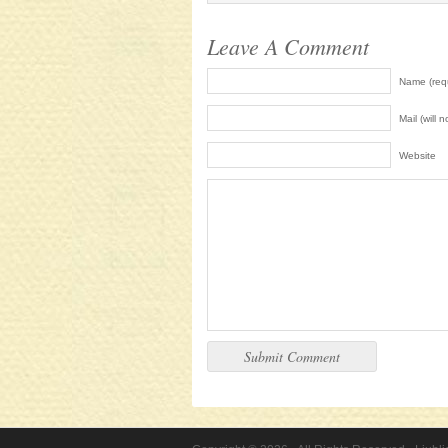
Leave A Comment
Name (req
Mail (will 
Website