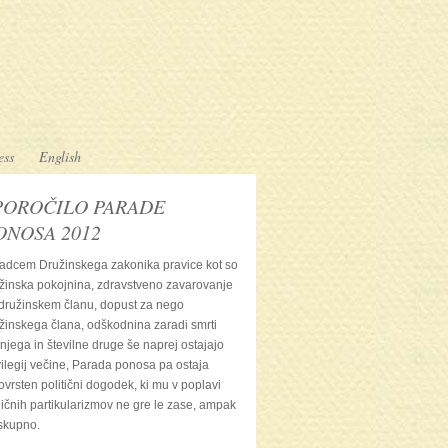
ess
English
POROČILO PARADE
ONOSA 2012
adcem Družinskega zakonika pravice kot so
žinska pokojnina, zdravstveno zavarovanje
družinskem članu, dopust za nego
žinskega člana, odškodnina zaradi smrti
žnjega in številne druge še naprej ostajajo
vilegij večine, Parada ponosa pa ostaja
ovrsten politični dogodek, ki mu v poplavi
ličnih partikularizmov ne gre le zase, ampak
skupno.