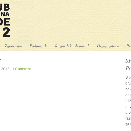
Zgodovina
Podporniki
Razmisleki ob paradi
Organizatorji
Pr
?
S
P
, 2012 ·
1 Comment
S p
dru
po 
dru
bli
pri
prv
raz
za 