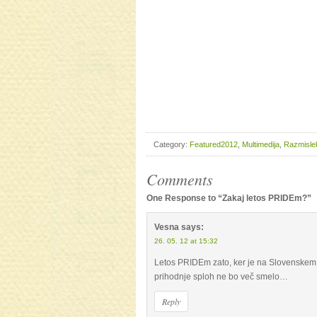
Category:
Featured2012
,
Multimedija
,
Razmislek
Comments
One Response to “Zakaj letos PRIDEm?”
Vesna
says:
26. 05. 12 at 15:32
Letos PRIDEm zato, ker je na Slovenskem ta
prihodnje sploh ne bo več smelo…
Reply