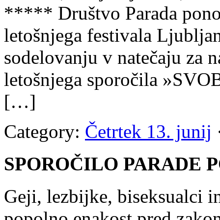
***** Društvo Parada ponos
letošnjega festivala Ljublja
sodelovanju v natečaju za n
letošnjega sporočila »
[…]
Category:
Četrtek 13. junij
·
SPOROČILO PARADE P
Geji, lezbijke, biseksualci 
popolno enakost pred zakon