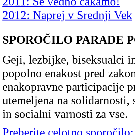
2011: Še vedno čakamo!
2012: Naprej v Srednji Vek
SPOROČILO PARADE P
Geji, lezbijke, biseksualci 
popolno enakost pred zakon
enakopravne participacije pr
utemeljena na solidarnosti,
in socialni varnosti za vse.
Preberite celotno sporočilo: