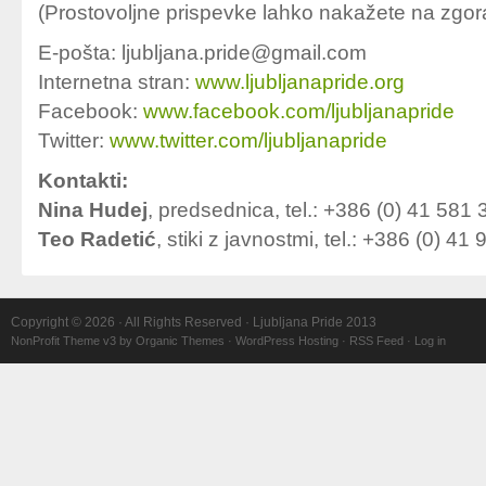
(Prostovoljne prispevke lahko nakažete na zgora
E-pošta: ljubljana.pride@gmail.com
Internetna stran:
www.ljubljanapride.org
Facebook:
www.facebook.com/ljubljanapride
Twitter:
www.twitter.com/ljubljanapride
Kontakti:
Nina Hudej
, predsednica, tel.: +386 (0) 41 581 
Teo Radetić
, stiki z javnostmi, tel.: +386 (0) 41
Copyright © 2026 · All Rights Reserved · Ljubljana Pride 2013
NonProfit Theme v3
by
Organic Themes
·
WordPress Hosting
·
RSS Feed
·
Log in