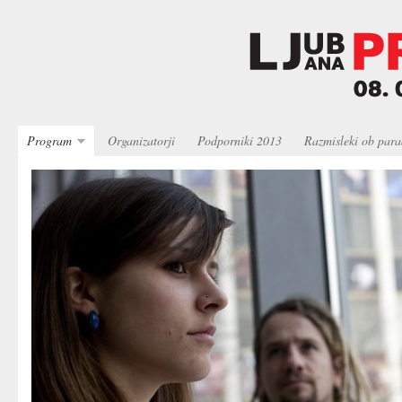
Program
Organizatorji
Podporniki 2013
Razmisleki ob para