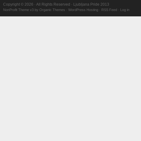
Copyright © 2026 · All Rights Reserved · Ljubljana Pride 2013
NonProfit Theme v3
by
Organic Themes
·
WordPress Hosting
·
RSS Feed
·
Log in