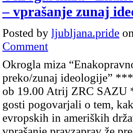
– vprašanje zunaj ide
Posted by
ljubljana.pride
on
Comment
Okrogla miza “Enakopravnos
preko/zunaj ideologije” ***
ob 19.00 Atrij ZRC SAZU *
gosti pogovarjali o tem, ka
evropskih in ameriških drža
vprašanje pravzaprav že pre