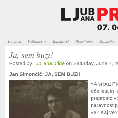
Program
Delavnice
Razmisleki
Organizator
Zgodovina
Ja, sem buzi!
Posted by
ljubljana.pride
on Saturday, June 7, 
Jan Simončič: JA, SEM BUZI!
»A si buzi?
oče leta in 
preprosto v
naravnost pa
ve? Kaj ve?