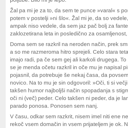
Žal pa mi je za to, da sem te punce »varal« s por
potem v postelji »ni šlo«. Žal mi je, da so vedele
ampak niso vedele, da sem jaz pač bolj za fante.
zaklozetirana leta in posledično za osamljenost,
Doma sem se razkril na neroden način, prek sms-a
a so me razmeroma hitro sprejeli. Celo stara tet
imajo radi, pa če sem gej ali karkoli drugega. To
se je menda očetu razkril in oče mu je napisal p
pojasnil, da potrebuje še nekaj časa, da povse
novico. Na to mu je sin odgovoril: »Oči, ti si več
takšen humor najboljši način spopadanja s stig
oči ni (več) peder. Celo takšen ni peder, da je la
parado ponosa. Ponosen sem nanj.
V času, odkar sem razkrit, nisem imel niti ene ne
rekoč vsem domačin in vsem prijateljem je ok. Na