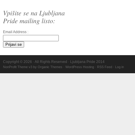
Vpišite se na Ljubljana
Pride mailing listo:
Email Address :
Copyright © 2026 · All Rights Reserved · Ljubljana Pride 2014
NonProfit Theme v3
by
Organic Themes
·
WordPress Hosting
·
RSS Feed
·
Log in