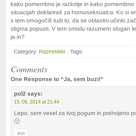
kako pomembno je razkritje in kako pomembno j
situacijah deklariraš za homoseksualca. Ko si e
s tem omogočiš tudi to, da se oblastni učinki za
stigma popusti. V tem smislu razumem slogan l
ja in?
Category:
Razmisleki
· Tags:
Comments
One Response to “Ja, sem buzi!”
polž
says:
15. 06. 2014 at 21:44
Lepo, sem vesel za tvoj pogum in prehojeno pot
🙂
Reply