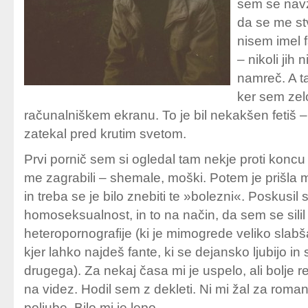
sem se navz
da se me stv
nisem imel 
– nikoli jih
namreč. A ta
ker sem zel
računalniškem ekranu. To je bil nekakšen fetiš –
zatekal pred krutim svetom.
Prvi pornič sem si ogledal tam nekje proti konc
me zagrabili – shemale, moški. Potem je prišla 
in treba se je bilo znebiti te »bolezni«. Poskusil 
homoseksualnost, in to na način, da sem se silil
heteropornografije (ki je mimogrede veliko slab
kjer lahko najdeš fante, ki se dejansko ljubijo in 
drugega). Za nekaj časa mi je uspelo, ali bolje r
na videz. Hodil sem z dekleti. Ni mi žal za roman
poljube. Bilo mi je lepo.