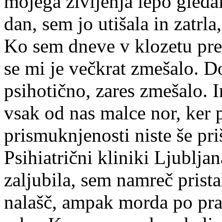
mojega življenja lepo gleda
dan, sem jo utišala in zatrla
Ko sem dneve v klozetu preži
se mi je večkrat zmešalo. D
psihotično, zares zmešalo. I
vsak od nas malce nor, ker p
prismuknjenosti niste še pri
Psihiatrični kliniki Ljublja
zaljubila, sem namreč prist
nalašč, ampak morda po prav