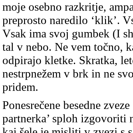
moje osebno razkritje, amp
preprosto naredilo ‘klik’. V
Vsak ima svoj gumbek (I shi
tal v nebo. Ne vem točno, k
odpirajo kletke. Skratka, le
nestrpnežem v brk in ne svo
pridem.
Ponesrečene besedne zveze ‘
partnerka’ sploh izgovorit
kaj šele je misliti v zvezi s 