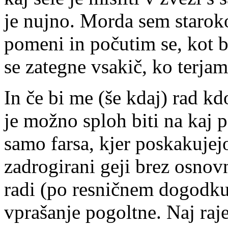
je nujno. Morda sem starok
pomeni in počutim se, kot b
se zategne vsakič, ko terja
In če bi me (še kdaj) rad kd
je možno sploh biti na kaj 
samo farsa, kjer poskakujejo
zadrogirani geji brez osnov
radi (po resničnem dogodku)
vprašanje pogoltne. Naj raj