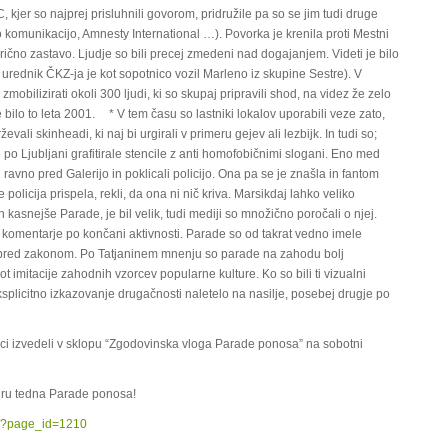
kjer so najprej prisluhnili govorom, pridružile pa so se jim tudi druge
 komunikacijo, Amnesty International …). Povorka je krenila proti Mestni
avrično zastavo. Ljudje so bili precej zmedeni nad dogajanjem. Videti je bilo
ni urednik ČKZ-ja je kot sopotnico vozil Marleno iz skupine Sestre). V
zmobilizirati okoli 300 ljudi, ki so skupaj pripravili shod, na videz že zelo
bilo to leta 2001. * V tem času so lastniki lokalov uporabili veze zato,
evali skinheadi, ki naj bi urgirali v primeru gejev ali lezbijk. In tudi so;
o Ljubljani grafitirale stencile z anti homofobičnimi slogani. Eno med
 ravno pred Galerijo in poklicali policijo. Ona pa se je znašla in fantom
 policija prispela, rekli, da ona ni nič kriva. Marsikdaj lahko veliko
kasnejše Parade, je bil velik, tudi mediji so množično poročali o njej.
 komentarje po končani aktivnosti. Parade so od takrat vedno imele
ost pred zakonom. Po Tatjaninem mnenju so parade na zahodu bolj
 imitacije zahodnih vzorcev popularne kulture. Ko so bili ti vizualni
splicitno izkazovanje drugačnosti naletelo na nasilje, posebej drugje po
ci izvedeli v sklopu “Zgodovinska vloga Parade ponosa” na sobotni
viru tedna Parade ponosa!
12/?page_id=1210