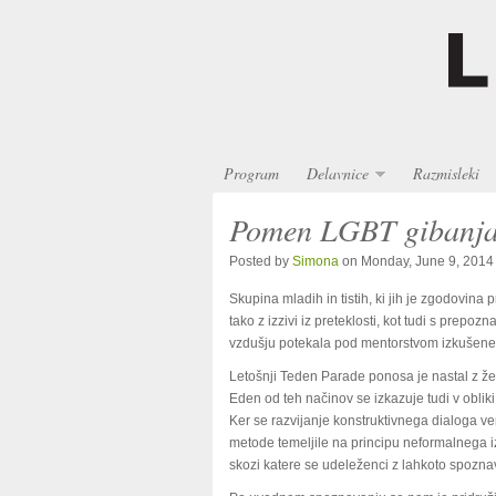
Program
Delavnice
Razmisleki
Pomen LGBT gibanja 
Posted by
Simona
on Monday, June 9, 2014
Skupina mladih in tistih, ki jih je zgodovina
tako z izzivi iz preteklosti, kot tudi s pre
vzdušju potekala pod mentorstvom izkušene
Letošnji Teden Parade ponosa je nastal z ž
Eden od teh načinov se izkazuje tudi v obli
Ker se razvijanje konstruktivnega dialoga v
metode temeljile na principu neformalnega iz
skozi katere se udeleženci z lahkoto spozna