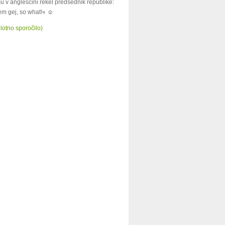
u v angleščini rekel predsednik republike:
m gej, so what!« ☺
lotno sporočilo)