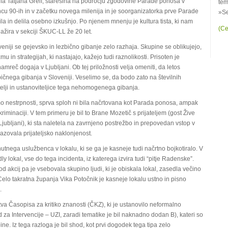
a Tatjana Greif, starešina na področju zgodovine Parade ponosa v
tem
oncu 90-ih in v začetku novega milenija in je soorganizatorka prve Parade
»Se
rila in delila osebno izkušnjo. Po njenem mnenju je kultura tista, ki nam
(Ce
gažira v sekciji ŠKUC-LL že 20 let.
eniji se gejevsko in lezbično gibanje zelo razhaja. Skupine se oblikujejo,
mu in strategijah, ki nastajajo, kažejo tudi raznolikosti. Prisoten je
namreč dogaja v Ljubljani. Ob tej priložnosti velja omeniti, da letos
čnega gibanja v Sloveniji. Veselimo se, da bodo zato na številnih
telji in ustanoviteljice tega nehomogenega gibanja.
o nestrpnosti, sprva sploh ni bila načrtovana kot Parada ponosa, ampak
kriminaciji. V tem primeru je bil to Brane Mozetič s prijateljem (gost Žive
v Ljubljani), ki sta naletela na zavrnjeno postrežbo in prepovedan vstop v
kazovala prijateljsko naklonjenost.
renutnega uslužbenca v lokalu, ki se ga je kasneje tudi načrtno bojkotiralo. V
dly lokal, vse do tega incidenta, iz katerega izvira tudi “pitje Radenske”.
d akcij pa je vsebovala skupino ljudi, ki je obiskala lokal, zasedla večino
Celo takratna županja Vika Potočnik je kasneje lokalu ustno in pisno
.
tva Časopisa za kritiko znanosti (ČKZ), ki je ustanovilo neformalno
 za Intervencije – UZI, zaradi tematike je bil naknadno dodan B), kateri so
ne. Iz tega razloga je bil shod, kot prvi dogodek tega tipa zelo