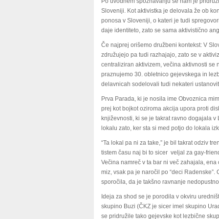
Po uvodnem spoznavanju se nam je pridružil
Sloveniji. Kot aktivistka je delovala že ob k
ponosa v Sloveniji, o kateri je tudi spregovo
daje identiteto, zato se sama aktivistično an
Če najprej orišemo družbeni kontekst: V Slov
združujejo pa tudi razhajajo, zato se v aktiviz
centraliziran aktivizem, večina aktivnosti se 
praznujemo 30. obletnico gejevskega in lezbi
delavnicah sodelovali tudi nekateri ustanovi
Prva Parada, ki je nosila ime Obvoznica mim
prej kot bojkot oziroma akcija upora proti dis
književnosti, ki se je takrat ravno dogajala 
lokalu zato, ker sta si med potjo do lokala iz
“Ta lokal pa ni za take,” je bil takrat odziv t
tistem času naj bi to sicer veljal za gay-frien
Večina namreč v ta bar ni več zahajala, ena o
miz, vsak pa je naročil po “deci Radenske”. 
sporočila, da je takšno ravnanje nedopustno
Ideja za shod se je porodila v okviru uredniš
skupino Buzi (ČKZ je sicer imel skupino Urad
se pridružile tako gejevske kot lezbične skupi