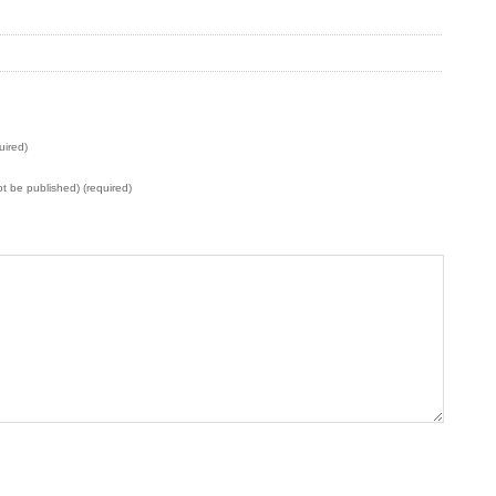
uired)
not be published) (required)