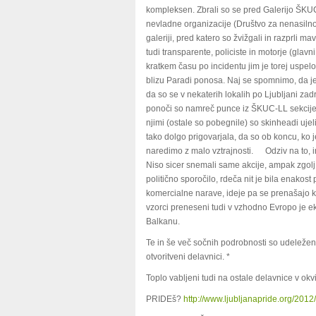
kompleksen. Zbrali so se pred Galerijo ŠKUC, 
nevladne organizacije (Društvo za nenasilno
galeriji, pred katero so žvižgali in razprli m
tudi transparente, policiste in motorje (glav
kratkem času po incidentu jim je torej uspelo 
blizu Paradi ponosa. Naj se spomnimo, da je 
da so se v nekaterih lokalih po Ljubljani zadrž
ponoči so namreč punce iz ŠKUC-LL sekcije p
njimi (ostale so pobegnile) so skinheadi ujeli
tako dolgo prigovarjala, da so ob koncu, ko je
naredimo z malo vztrajnosti. Odziv na to, in 
Niso sicer snemali same akcije, ampak zgolj
politično sporočilo, rdeča nit je bila enak
komercialne narave, ideje pa se prenašajo kot
vzorci preneseni tudi v vzhodno Evropo je ek
Balkanu.
Te in še več sočnih podrobnosti so udeležen
otvoritveni delavnici. *
Toplo vabljeni tudi na ostale delavnice v ok
PRIDEš?
http://www.ljubljanapride.org/20