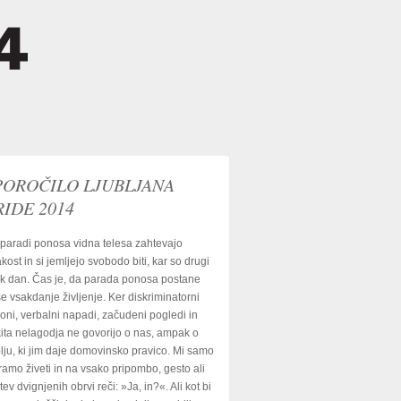
POROČILO LJUBLJANA
RIDE 2014
paradi ponosa vidna telesa zahtevajo
kost in si jemljejo svobodo biti, kar so drugi
k dan. Čas je, da parada ponosa postane
e vsakdanje življenje. Ker diskriminatorni
oni, verbalni napadi, začudeni pogledi in
kita nelagodja ne govorijo o nas, ampak o
lju, ki jim daje domovinsko pravico. Mi samo
amo živeti in na vsako pripombo, gesto ali
itev dvignjenih obrvi reči: »Ja, in?«. Ali kot bi