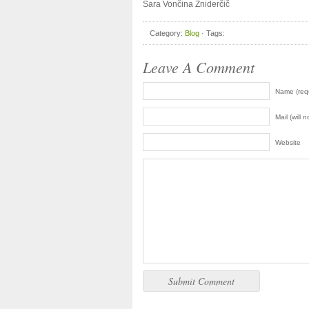
Sara Vončina Žniderčič
Category:
Blog
· Tags:
Leave A Comment
Name (req
Mail (will 
Website