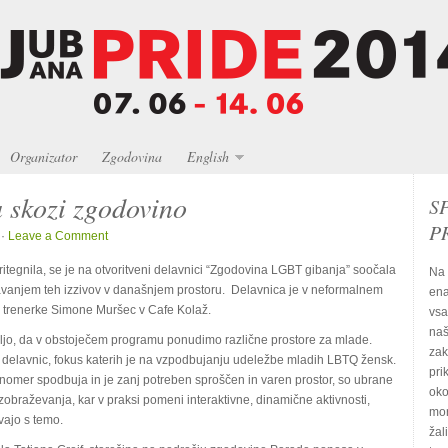
Organizator
Zgodovina
English
skozi zgodovino
S
P
 ·
Leave a Comment
 pritegnila, se je na otvoritveni delavnici “Zgodovina LGBT gibanja” soočala
Na 
poznavanjem teh izzivov v današnjem prostoru. Delavnica je v neformalnem
ena
 trenerke Simone Muršec v Cafe Kolaž.
vsa
naš
eljo, da v obstoječem programu ponudimo različne prostore za mlade.
zak
ki delavnic, fokus katerih je na vzpodbujanju udeležbe mladih LBTQ žensk.
pri
enomer spodbuja in je zanj potreben sproščen in varen prostor, so ubrane
oko
obraževanja, kar v praksi pomeni interaktivne, dinamične aktivnosti,
mor
vajo s temo.
žal