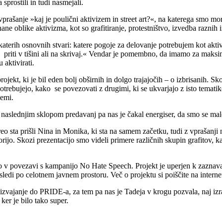
sprostili in tudi nasmejali.
rašanje »kaj je poulični aktivizem in street art?«, na katerega smo mo
ane oblike aktivizma, kot so grafitiranje, protestništvo, izvedba raznih i
katerih osnovnih stvari: katere pogoje za delovanje potrebujem kot aktivi
riti v tišini ali na skrivaj.« Vendar je pomembno, da imamo za maksima
 aktivirati.
rojekt, ki je bil eden bolj obširnih in dolgo trajajočih – o izbrisanih. 
otrebujejo, kako se povezovati z drugimi, ki se ukvarjajo z isto tematik
lemi.
naslednjim sklopom predavanj pa nas je čakal energiser, da smo se malo 
areo sta prišli Nina in Monika, ki sta na samem začetku, tudi z vprašanji
orijo. Skozi prezentacijo smo videli primere različnih skupin grafitov, k
vo v povezavi s kampanijo No Hate Speech. Projekt je uperjen k zaznava
sledi po celotnem javnem prostoru. Več o projektu si poiščite na interne
a izvajanje do PRIDE-a, za tem pa nas je Tadeja v krogu pozvala, naj izr
r je bilo tako super.