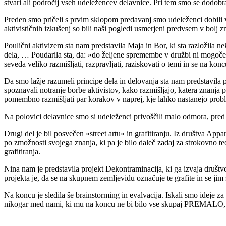
stvari ali področij vseh udeležencev delavnice. Pri tem smo se dodobra 
Preden smo pričeli s prvim sklopom predavanj smo udeleženci dobili vp
aktivističnih izkušenj so bili naši pogledi usmerjeni predvsem v bolj zn
Poulični aktivizem sta nam predstavila Maja in Bor, ki sta razložila ne
dela, … Poudarila sta, da: »do željene spremembe v družbi ni mogoče p
seveda veliko razmišljati, razpravljati, raziskovati o temi in se na koncu
Da smo lažje razumeli principe dela in delovanja sta nam predstavila p
spoznavali notranje borbe aktivistov, kako razmišljajo, katera znanja p
pomembno razmišljati par korakov v naprej, kje lahko nastanejo prob
Na polovici delavnice smo si udeleženci privoščili malo odmora, pred 
Drugi del je bil posvečen »street artu« in grafitiranju. Iz društva App
po zmožnosti svojega znanja, ki pa je bilo daleč zadaj za strokovno te
grafitiranja.
Nina nam je predstavila projekt Dekontraminacija, ki ga izvaja društ
projekta je, da se na skupnem zemljevidu označuje te grafite in se jim 
Na koncu je sledila še brainstorming in evalvacija. Iskali smo ideje z
nikogar med nami, ki mu na koncu ne bi bilo vse skupaj PREMALO, ke