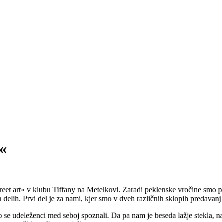
t«
reet art« v klubu Tiffany na Metelkovi. Zaradi peklenske vročine smo pou
 delih. Prvi del je za nami, kjer smo v dveh različnih sklopih predavanj 
o se udeleženci med seboj spoznali. Da pa nam je beseda lažje stekla, n