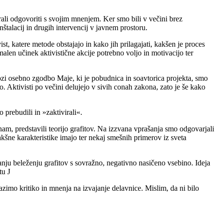
rali odgovoriti s svojim mnenjem. Ker smo bili v večini brez
nštalacij in drugih intervencij v javnem prostoru.
st, katere metode obstajajo in kako jih prilagajati, kakšen je proces
len učinek aktivistične akcije potrebno voljo in motivacijo ter
Skozi osebno zgodbo Maje, ki je pobudnica in soavtorica projekta, smo
o. Aktivisti po večini delujejo v sivih conah zakona, zato je še kako
prebudili in »zaktivirali«.
 nam, predstavili teorijo grafitov. Na izzvana vprašanja smo odgovarjali
akšne karakteristike imajo ter nekaj smešnih primerov iz sveta
nju beleženju grafitov s sovražno, negativno nasičeno vsebino. Ideja
tu J
azimo kritiko in mnenja na izvajanje delavnice. Mislim, da ni bilo