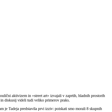
lični aktivizem in »street art« izvajali v zaprtih, hladnih prostorih
in diskusij videli tudi veliko primerov praks.
am je Tadeja predstavila prvi izziv: poiskati smo morali 8 skupnih