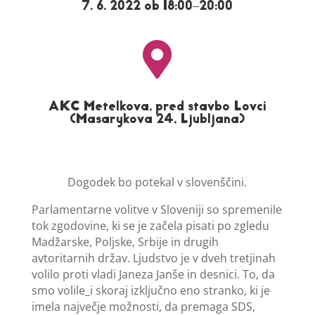
7. 6. 2022 ob 18:00–20:00

AKC Metelkova, pred stavbo Lovci
(Masarykova 24, Ljubljana)
Dogodek bo potekal v slovenščini.
Parlamentarne volitve v Sloveniji so spremenile
tok zgodovine, ki se je začela pisati po zgledu
Madžarske, Poljske, Srbije in drugih
avtoritarnih držav. Ljudstvo je v dveh tretjinah
volilo proti vladi Janeza Janše in desnici. To, da
smo volile_i skoraj izključno eno stranko, ki je
imela največje možnosti, da premaga SDS,