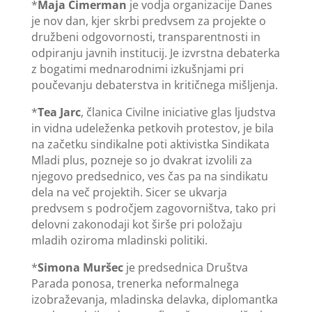
*
Maja Cimerman
je vodja organizacije Danes
je nov dan, kjer skrbi predvsem za projekte o
družbeni odgovornosti, transparentnosti in
odpiranju javnih institucij. Je izvrstna debaterka
z bogatimi mednarodnimi izkušnjami pri
poučevanju debaterstva in kritičnega mišljenja.
*
Tea Jarc
, članica Civilne iniciative glas ljudstva
in vidna udeleženka petkovih protestov, je bila
na začetku sindikalne poti aktivistka Sindikata
Mladi plus, pozneje so jo dvakrat izvolili za
njegovo predsednico, ves čas pa na sindikatu
dela na več projektih. Sicer se ukvarja
predvsem s področjem zagovorništva, tako pri
delovni zakonodaji kot širše pri položaju
mladih oziroma mladinski politiki.
*
Simona Muršec
je predsednica Društva
Parada ponosa, trenerka neformalnega
izobraževanja, mladinska delavka, diplomantka