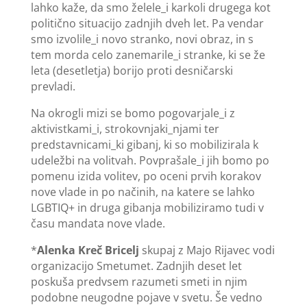
lahko kaže, da smo želele_i karkoli drugega kot
politično situacijo zadnjih dveh let. Pa vendar
smo izvolile_i novo stranko, novi obraz, in s
tem morda celo zanemarile_i stranke, ki se že
leta (desetletja) borijo proti desničarski
prevladi.
Na okrogli mizi se bomo pogovarjale_i z
aktivistkami_i, strokovnjaki_njami ter
predstavnicami_ki gibanj, ki so mobilizirala k
udeležbi na volitvah. Povprašale_i jih bomo po
pomenu izida volitev, po oceni prvih korakov
nove vlade in po načinih, na katere se lahko
LGBTIQ+ in druga gibanja mobiliziramo tudi v
času mandata nove vlade.
*
Alenka Kreč Bricelj
skupaj z Majo Rijavec vodi
organizacijo Smetumet. Zadnjih deset let
poskuša predvsem razumeti smeti in njim
podobne neugodne pojave v svetu. Še vedno