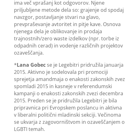
ima več vprašanj kot odgovorov. Njene
priljubljene metode dela so: grajenje od spodaj
navzgor, postavljanje stvari na glavo,
prevpraševanje avtoritet in pitje kave. Osnova
njenega dela je oblikovanje in prodaja
trajnostnih/zero waste izdelkov (npr. torbe iz
odpadnih cerad) in vodenje različnih projektov
ozaveščanja.
*
Lana Gobec
se je Legebitri pridružila januarja
2015. Aktivno je sodelovala pri promociji
sprejetja amandmaja o enakosti zakonskih zvez
spomladi 2015 in kasneje v referendumski
kampanji o enakosti zakonskih zvezi decembra
2015. Preden se je pridružila Legebitri je bila
pripravnica pri Evropskem poslancu in aktivna
v liberalni politični mladinski sekciji. Večinoma
se ukvarja z zagovorništvom in ozaveščanjem o
LGBTI temah.