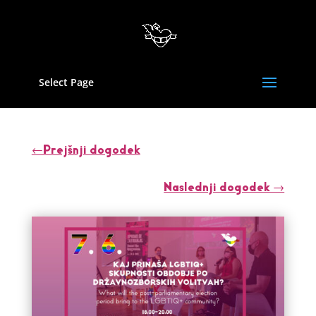
Select Page
←Prejšnji dogodek
Naslednji dogodek →