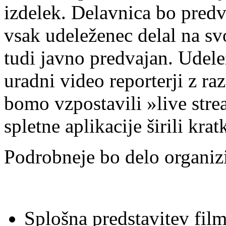
izdelek. Delavnica bo pred
vsak udeleženec delal na sv
tudi javno predvajan. Udele
uradni video reporterji z ra
bomo vzpostavili »live stre
spletne aplikacije širili kra
Podrobneje bo delo organiz
Splošna predstavitev fil