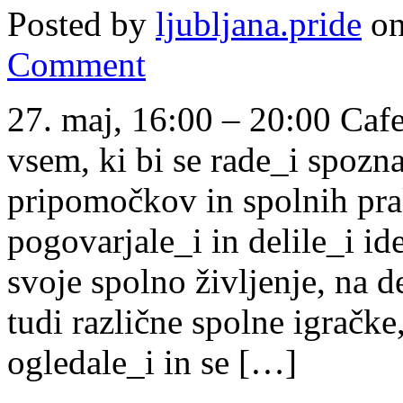
Posted by
ljubljana.pride
on
Comment
27. maj, 16:00 – 20:00 Ca
vsem, ki bi se rade_i spozna
pripomočkov in spolnih pra
pogovarjale_i in delile_i ide
svoje spolno življenje, na d
tudi različne spolne igračke
ogledale_i in se […]