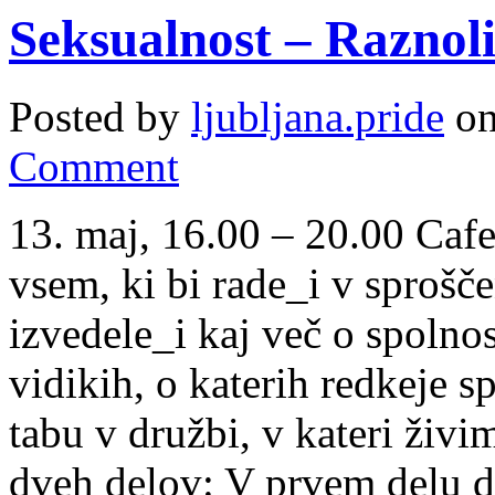
Seksualnost – Raznoli
Posted by
ljubljana.pride
on
Comment
13. maj, 16.00 – 20.00 Caf
vsem, ki bi rade_i v sproš
izvedele_i kaj več o spolnost
vidikih, o katerih redkeje s
tabu v družbi, v kateri živi
dveh delov: V prvem delu d