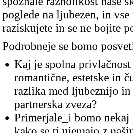
spoznale raznolikost naše sk
poglede na ljubezen, in vse t
raziskujete in se ne bojite p
Podrobneje se bomo posveti
Kaj je spolna privlačnost
romantične, estetske in č
razlika med ljubeznijo in
partnerska zveza?
Primerjale_i bomo nekaj 
kako se ti ujemajo z naš