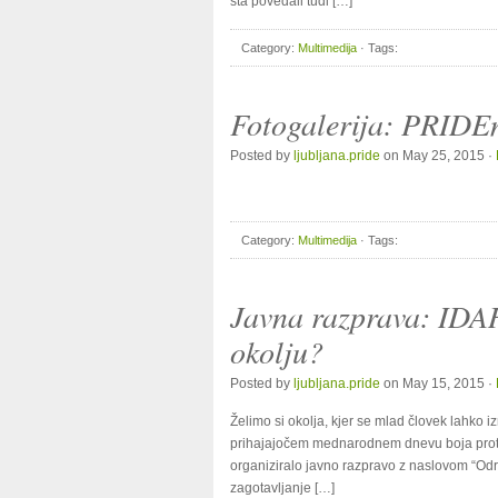
sta povedali tudi […]
Category:
Multimedija
· Tags:
Fotogalerija: PRIDE
Posted by
ljubljana.pride
on May 25, 2015 ·
Category:
Multimedija
· Tags:
Javna razprava: IDA
okolju?
Posted by
ljubljana.pride
on May 15, 2015 ·
Želimo si okolja, kjer se mlad človek lahko i
prihajajočem mednarodnem dnevu boja proti ho
organiziralo javno razpravo z naslovom “Odra
zagotavljanje […]