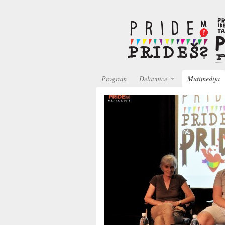
Program
Delavnice
Mutimedija