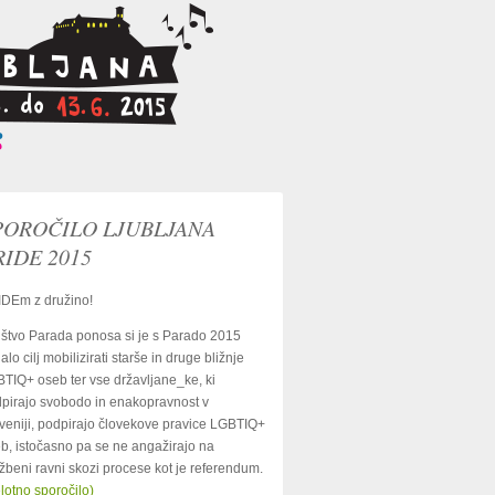
POROČILO LJUBLJANA
RIDE 2015
DEm z družino!
štvo Parada ponosa si je s Parado 2015
alo cilj mobilizirati starše in druge bližnje
TIQ+ oseb ter vse državljane_ke, ki
pirajo svobodo in enakopravnost v
veniji, podpirajo človekove pravice LGBTIQ+
b, istočasno pa se ne angažirajo na
žbeni ravni skozi procese kot je referendum.
lotno sporočilo)