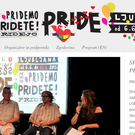
Organizator in podporniki
Zgodovina
Program (EN)
S
P
PRI
Dru
zad
LGB
pod
Slo
ose
dru
(Ce