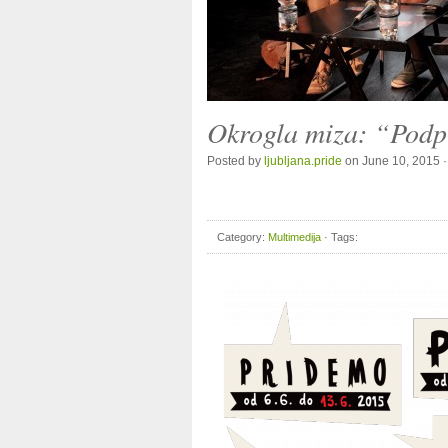
Okrogla miza: “Podp
Posted by
ljubljana.pride
on June 10, 2015 
Category:
Multimedija
· Tags: