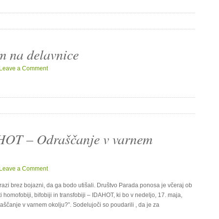
m na delavnice
Leave a Comment
HOT – Odraščanje v varnem
Leave a Comment
zrazi brez bojazni, da ga bodo utišali. Društvo Parada ponosa je včeraj ob
mofobiji, bifobiji in transfobiji – IDAHOT, ki bo v nedeljo, 17. maja,
ščanje v varnem okolju?”. Sodelujoči so poudarili , da je za