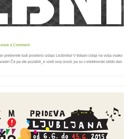
Leave a Comment
preberete tudi posebno izdajo Lezbnika! V tiskani izdaji na volja vsako
parade! Če pa ste pozabili_e vzeti svoj izvod, pa so v elektronski obliki dan