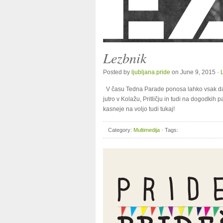
Lezbnik
Posted by
ljubljana.pride
on June 9, 2015 ·
V času Tedna Parade ponosa lahko vsak dan 
jutro v Kolažu, Pritličju in tudi na dogodkih 
kasneje na voljo tudi tukaj!
Category:
Multimedija
· Tags: