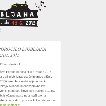
POROČILO LJUBLJANA
RIDE 2015
DEm z družino!
štvo Parada ponosa si je s Parado 2015
alo cilj mobilizirati starše in druge bližnje
TIQ+ oseb ter vse državljane_ke, ki
pirajo svobodo in enakopravnost v
veniji, podpirajo človekove pravice LGBTIQ+
b, istočasno pa se ne angažirajo na
žbeni ravni skozi procese kot je referendum.
lotno sporočilo)