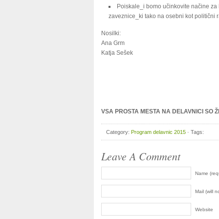
Poiskale_i bomo učinkovite načine za k
zaveznice_ki tako na osebni kot politični r
Nosilki:
Ana Grm
Katja Sešek
VSA PROSTA MESTA NA DELAVNICI SO 
Category:
Program delavnic 2015
· Tags:
Leave A Comment
Name (req
Mail (will 
Website