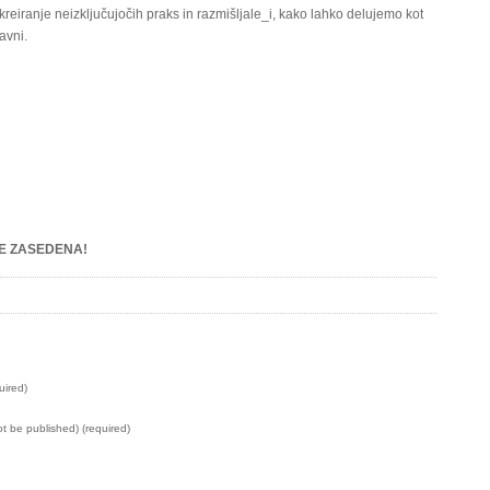
reiranje neizključujočih praks in razmišljale_i, kako lahko delujemo kot
avni.
ŽE ZASEDENA!
uired)
not be published) (required)