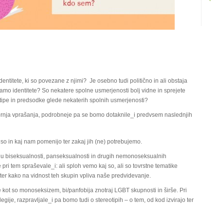
ntitete, ki so povezane z njimi? Je osebno tudi politično in ali obstaja
žamo identitete? So nekatere spolne usmerjenosti bolj vidne in sprejete
otipe in predsodke glede nekaterih spolnih usmerjenosti?
rnja vprašanja, podrobneje pa se bomo dotaknile_i predvsem naslednjih
 so in kaj nam pomenijo ter zakaj jih (ne) potrebujemo.
ju biseksualnosti, panseksualnosti in drugih nemonoseksualnih
pri tem spraševale_i: ali sploh vemo kaj so, ali so tovrstne tematike
, ter kako na vidnost teh skupin vpliva naše predvidevanje.
kot so monoseksizem, bi/panfobija znotraj LGBT skupnosti in širše. Pri
egije, razpravljale_i pa bomo tudi o stereotipih – o tem, od kod izvirajo ter