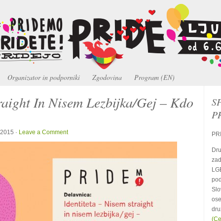
Organizator in podporniki
Zgodovina
Program (EN)
traight In Nisem Lezbijka/Gej – Kdo
S
P
, 2015 ·
Leave a Comment
PRI
Dru
zad
LGB
pod
Slo
ose
dru
(Ce