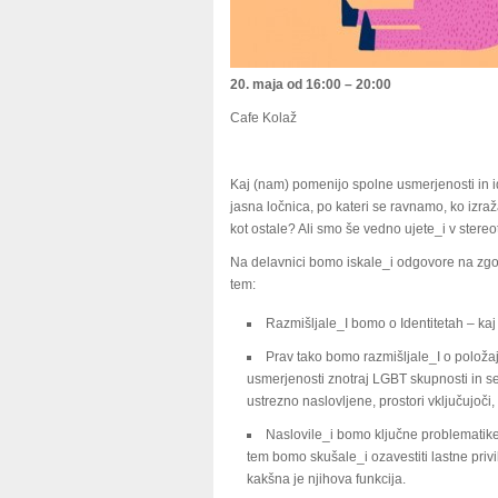
20. maja od 16:00 – 20:00
Cafe Kolaž
Kaj (nam) pomenijo spolne usmerjenosti in ide
jasna ločnica, po kateri se ravnamo, ko izra
kot ostale? Ali smo še vedno ujete_i v stere
Na delavnici bomo iskale_i odgovore na zgo
tem:
Razmišljale_I bomo o Identitetah – kaj
Prav tako bomo razmišljale_I o položa
usmerjenosti znotraj LGBT skupnosti in se 
ustrezno naslovljene, prostori vključujoči
Naslovile_i bomo ključne problematike 
tem bomo skušale_i ozavestiti lastne privil
kakšna je njihova funkcija.