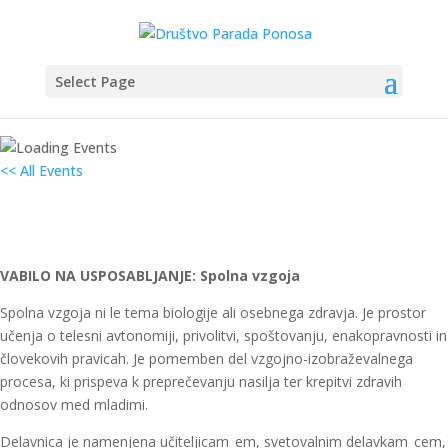
Select Page
<< All Events
KATIS usposabljenje: Spolna vzgoja
20. March od 08:00
–
17:00
VABILO NA USPOSABLJANJE: Spolna vzgoja
Spolna vzgoja ni le tema biologije ali osebnega zdravja. Je prostor
učenja o telesni avtonomiji, privolitvi, spoštovanju, enakopravnosti in
človekovih pravicah. Je pomemben del vzgojno-izobraževalnega
procesa, ki prispeva k preprečevanju nasilja ter krepitvi zdravih
odnosov med mladimi.
Delavnica je namenjena učiteljicam_em, svetovalnim delavkam_cem,