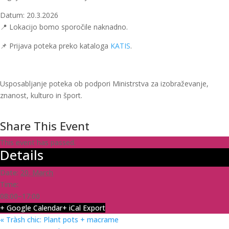
Datum: 20.3.2026
📍 Lokacijo bomo sporočile naknadno.
📌 Prijava poteka preko kataloga
KATIS
.
Usposabljanje poteka ob podpori Ministrstva za izobraževanje,
znanost, kulturo in šport.
Share This Event
This event has passed.
Details
Date:
20. March
Time:
08:00–17:00
+ Google Calendar
+ iCal Export
«
Tràsh chic: Plant pots + macrame