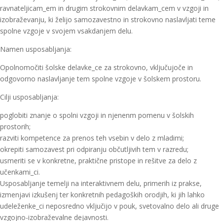
ravnateljicam_em in drugim strokovnim delavkam_cem v vzgoji in
izobraževanju, ki želijo samozavestno in strokovno naslavljati teme
spolne vzgoje v svojem vsakdanjem delu.
Namen usposabljanja:
Opolnomočiti šolske delavke_ce za strokovno, vključujoče in
odgovorno naslavljanje tem spolne vzgoje v šolskem prostoru.
Cilji usposabljanja:
poglobiti znanje o spolni vzgoji in njenenm pomenu v šolskih
prostorih;
razviti kompetence za prenos teh vsebin v delo z mladimi;
okrepiti samozavest pri odpiranju občutljivih tem v razredu;
usmeriti se v konkretne, praktične pristope in rešitve za delo z
učenkami_ci.
Usposabljanje temelji na interaktivnem delu, primerih iz prakse,
izmenjavi izkušenj ter konkretnih pedagoških orodjih, ki jih lahko
udeleženke_ci neposredno vključijo v pouk, svetovalno delo ali druge
vzgojno-izobraževalne dejavnosti.