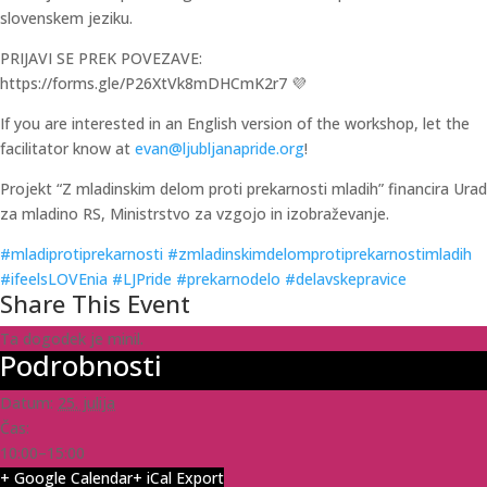
slovenskem jeziku.
PRIJAVI SE PREK POVEZAVE:
https://forms.gle/P26XtVk8mDHCmK2r7 💜
If you are interested in an English version of the workshop, let the
facilitator know at
evan@ljubljanapride.org
!
Projekt “Z mladinskim delom proti prekarnosti mladih” financira Urad
za mladino RS, Ministrstvo za vzgojo in izobraževanje.
#mladiprotiprekarnosti
#zmladinskimdelomprotiprekarnostimladih
#ifeelsLOVEnia
#LJPride
#prekarnodelo
#delavskepravice
Share This Event
Ta dogodek je minil.
Podrobnosti
Datum:
25. julija
Čas:
10:00–15:00
+ Google Calendar
+ iCal Export