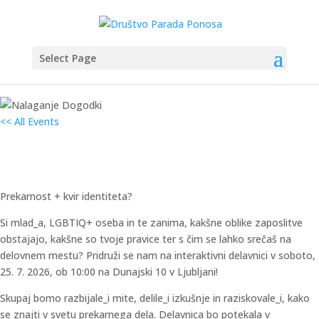
Select Page
<< All Events
Delavnica o prekarnem delu
25. julija od 10:00
–
15:00
Prekarnost + kvir identiteta?
Si mlad_a, LGBTIQ+ oseba in te zanima, kakšne oblike zaposlitve
obstajajo, kakšne so tvoje pravice ter s čim se lahko srečaš na
delovnem mestu? Pridruži se nam na interaktivni delavnici v soboto,
25. 7. 2026, ob 10:00 na Dunajski 10 v Ljubljani!
Skupaj bomo razbijale_i mite, delile_i izkušnje in raziskovale_i, kako
se znajti v svetu prekarnega dela. Delavnica bo potekala v