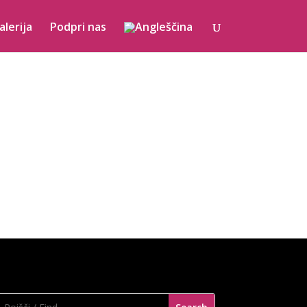
alerija
Podpri nas