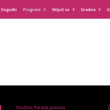
Dogodki
Programi
Vključi se
Gradiva
G
Društvo Parada ponosa