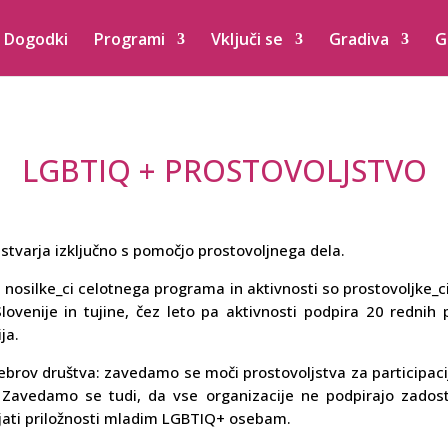
Dogodki
Programi
Vključi se
Gradiva
G
LGBTIQ + PROSTOVOLJSTVO
ustvarja izključno s pomočjo prostovoljnega dela.
 nosilke_ci celotnega programa in aktivnosti so prostovoljke_ci.
lovenije in tujine, čez leto pa aktivnosti podpira 20 rednih 
ja.
stebrov društva: zavedamo se moči prostovoljstva za participac
e. Zavedamo se tudi, da vse organizacije ne podpirajo zado
jati priložnosti mladim LGBTIQ+ osebam.