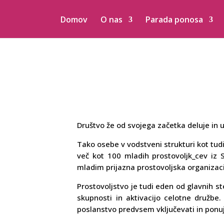
Domov
O nas
Parada ponosa
Društvo že od svojega začetka deluje in 
Tako osebe v vodstveni strukturi kot tudi
več kot 100 mladih prostovoljk_cev iz S
mladim prijazna prostovoljska organizaci
Prostovoljstvo je tudi eden od glavnih 
skupnosti in aktivacijo celotne družb
poslanstvo predvsem vključevati in ponu