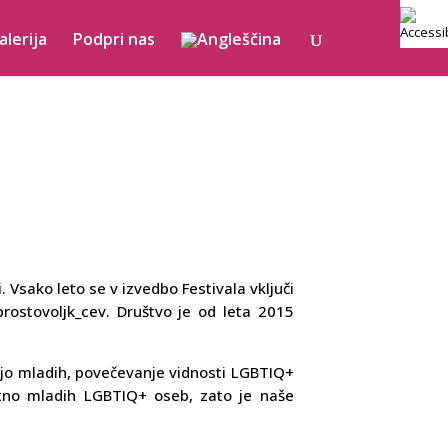
alerija
Podpri nas
 Vsako leto se v izvedbo Festivala vključi
prostovoljk_cev. Društvo je od leta 2015
ijo mladih, povečevanje vidnosti LGBTIQ+
stno mladih LGBTIQ+ oseb, zato je naše