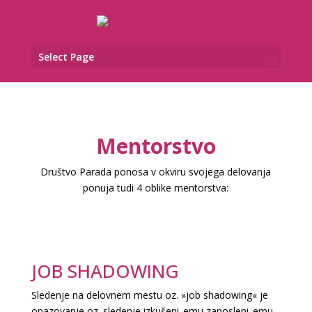
Select Page
Mentorstvo
Društvo Parada ponosa v okviru svojega delovanja
ponuja tudi 4 oblike mentorstva:
JOB SHADOWING
Sledenje na delovnem mestu oz. »job shadowing« je
opazovanje oz. sledenje izkušeni_emu zaposleni_emu,