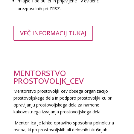
mlajše_i od 30 let in prijavljene_i v evidenci
brezposelnih pri ZRSZ.
VEČ INFORMACIJ TUKAJ
MENTORSTVO
PROSTOVOLJK_CEV
Mentorstvo prostovoljk_cev obsega organizacijo
prostovoljskega dela in podporo prostovoljki_cu pri
opravljanju prostovoljskega dela za namene
kakovostnega izvajanja prostovoljskega dela.
Mentor_ica je lahko opravilno sposobna polnoletna
oseba, ki po prostovoljskih ali delovnih izkušnjah