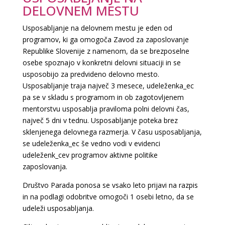
DELOVNEM MESTU
Usposabljanje na delovnem mestu je eden od
programov, ki ga omogoča Zavod za zaposlovanje
Republike Slovenije z namenom, da se brezposelne
osebe spoznajo v konkretni delovni situaciji in se
usposobijo za predvideno delovno mesto.
Usposabljanje traja največ 3 mesece, udeleženka_ec
pa se v skladu s programom in ob zagotovljenem
mentorstvu usposablja praviloma polni delovni čas,
največ 5 dni v tednu. Usposabljanje poteka brez
sklenjenega delovnega razmerja. V času usposabljanja,
se udeleženka_ec še vedno vodi v evidenci
udeleženk_cev programov aktivne politike
zaposlovanja.
Društvo Parada ponosa se vsako leto prijavi na razpis
in na podlagi odobritve omogoči 1 osebi letno, da se
udeleži usposabljanja.