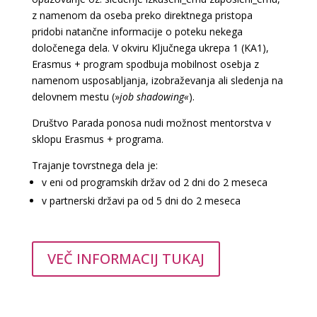
z namenom da oseba preko direktnega pristopa
pridobi natančne informacije o poteku nekega
določenega dela. V okviru Ključnega ukrepa 1 (KA1),
Erasmus + program spodbuja mobilnost osebja z
namenom usposabljanja, izobraževanja ali sledenja na
delovnem mestu (»
job shadowing«
).
Društvo Parada ponosa nudi možnost mentorstva v
sklopu Erasmus + programa.
Trajanje tovrstnega dela je:
v eni od programskih držav od 2 dni do 2 meseca
v partnerski državi pa od 5 dni do 2 meseca
VEČ INFORMACIJ TUKAJ