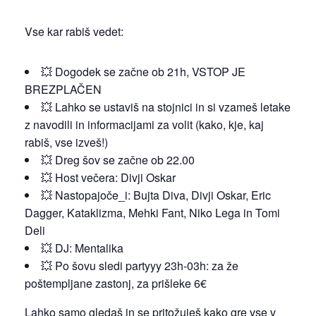
Vse kar rabiš vedet:
💥 Dogodek se začne ob 21h, VSTOP JE
BREZPLAČEN
💥 Lahko se ustaviš na stojnici in si vzameš letake
z navodili in informacijami za volit (kako, kje, kaj
rabiš, vse izveš!)
💥 Dreg šov se začne ob 22.00
💥 Host večera: Divji Oskar
💥 Nastopajoče_i: Bujta Diva, Divji Oskar, Eric
Dagger, Kataklizma, Mehki Fant, Niko Lega in Tomi
Deli
💥 DJ: Mentalika
💥 Po šovu sledi partyyy 23h-03h: za že
poštempljane zastonj, za prišleke 6€
Lahko samo gledaš in se pritožuješ kako gre vse v