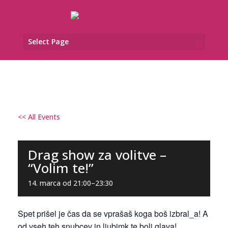
Select Page
<< All Events
Drag show za volitve –
“Volim te!”
14. marca od 21:00
–
23:30
Spet prišel je čas da se vprašaš koga boš izbral_a! A
od vseh teh snubcev in ljubimk te boli glava!