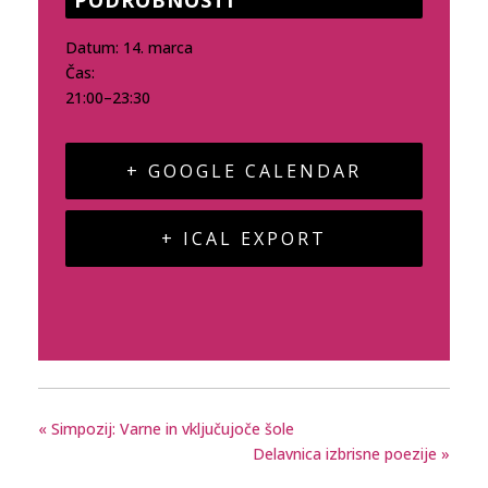
PODROBNOSTI
Datum:
14. marca
Čas:
21:00–23:30
+ GOOGLE CALENDAR
+ ICAL EXPORT
«
Simpozij: Varne in vključujoče šole
Delavnica izbrisne poezije
»