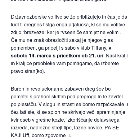
Državnozborske volitve se že približujejo in čas je da
tudi ti dregneš tistga enga prjatučka, ki se mu volitve
zdijo “brezveze” ker je “vseen če sam jst ne volim”.
Če mu ne znaš obrazložiti zakaj je njegov glas
pomemben, ga pripelji s sabo v klub Tiffany,
v
soboto 14. marca s pričetkom ob 21. uri
! Naši kralji
in kraljice preobleke vam pomagamo, da izberete
pravo stran(ko).
Buren in revolucionarno zabaven dreg šov bo
pometel s prahom skritim pod preprogo in te zavrtel
po plesišču. V slogu in strasti se bomo razpičkavale_i
čez fašiste, ki se sploh ne skrivajo več, spreminjanje
kvir oseb v grešne kozle, izkoriščanje delavskega
razreda, nadležne strejt tipe, lažne novice, PA ŠE
KAJ! Uff, bomo zgovorne_i.