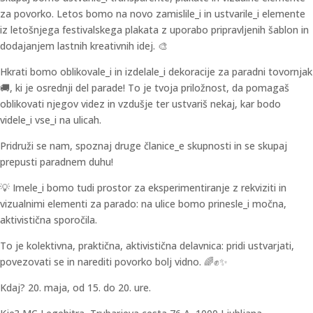
za povorko. Letos bomo na novo zamislile_i in ustvarile_i elemente
iz letošnjega festivalskega plakata z uporabo pripravljenih šablon in
dodajanjem lastnih kreativnih idej. 🎨
Hkrati bomo oblikovale_i in izdelale_i dekoracije za paradni tovornjak
🚚, ki je osrednji del parade! To je tvoja priložnost, da pomagaš
oblikovati njegov videz in vzdušje ter ustvariš nekaj, kar bodo
videle_i vse_i na ulicah.
Pridruži se nam, spoznaj druge članice_e skupnosti in se skupaj
prepusti paradnem duhu!
💡 Imele_i bomo tudi prostor za eksperimentiranje z rekviziti in
vizualnimi elementi za parado: na ulice bomo prinesle_i močna,
aktivistična sporočila.
To je kolektivna, praktična, aktivistična delavnica: pridi ustvarjati,
povezovati se in narediti povorko bolj vidno. 🌈✊✨
Kdaj? 20. maja, od 15. do 20. ure.