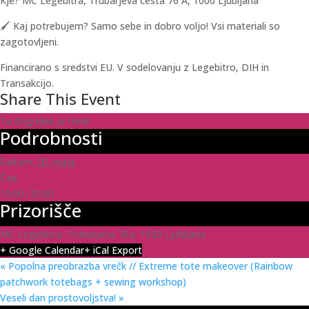
Kje? MC Legebitra, Trubarjeva cesta 76 A, 1000 Ljubljana
🖌️ Kaj potrebujem? Samo sebe in dobro voljo! Vsi materiali so
zagotovljeni.
Financirano s sredstvi EU. V sodelovanju z Legebitro, DIH in
Transakcijo.
Share This Event
Ta dogodek je minil.
Podrobnosti
Datum:
20. maja
Čas:
15:00–20:00
Prizorišče
MC Legebitra, Trubarjeva 76a, 1000 Ljubljana
+ Google Calendar
+ iCal Export
«
Popolna preobrazba vrečk // Extreme tote makeover (Rainbow
patchwork totebags + sewing workshop)
Veseli dan prostovoljstva!
»