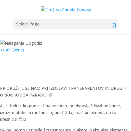
Select Page
<< All Events
IZDELAVA TRANSPARENTOV IN
OKRASOV ZA PARADO!
20. maja od 15:00
–
20:00
PRIDRUŽITE SE NAM PRI IZDELAVI TRANSPARENTOV IN DRUGIH
OKRASKOV ZA PARADO! 🌈
Ali si tudi ti, ko pomisliš na povorko, predstavljaš živahne barve,
izrazite oblike in močne slogane? Zdaj imaš priložnost, da to
uresničiš! 🧑‍🎨
Skupaj bomo ustvarile_i transparente, plakate in vizualne elemente