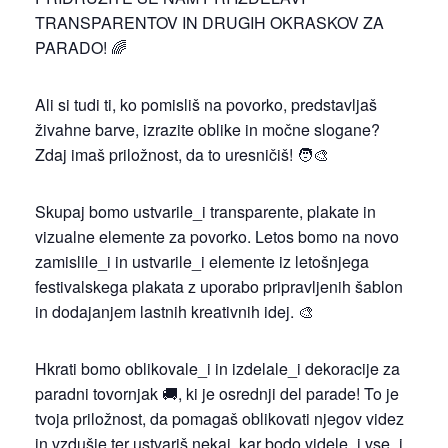
TRANSPARENTOV IN DRUGIH OKRASKOV ZA
PARADO! 🌈
Ali si tudi ti, ko pomisliš na povorko, predstavljaš
živahne barve, izrazite oblike in močne slogane?
Zdaj imaš priložnost, da to uresničiš! 🧑‍🎨
Skupaj bomo ustvarile_i transparente, plakate in
vizualne elemente za povorko. Letos bomo na novo
zamislile_i in ustvarile_i elemente iz letošnjega
festivalskega plakata z uporabo pripravljenih šablon
in dodajanjem lastnih kreativnih idej. 🎨
Hkrati bomo oblikovale_i in izdelale_i dekoracije za
paradni tovornjak 🚚, ki je osrednji del parade! To je
tvoja priložnost, da pomagaš oblikovati njegov videz
in vzdušje ter ustvariš nekaj, kar bodo videle_i vse_i