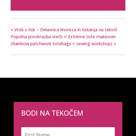
«
Vrisk v tisk – Delavnica linoreza in tiskanja na tekstil
Popolna preobrazba vrečk // Extreme tote makeover
(Rainbow patchwork totebags + sewing workshop)
»
BODI NA TEKOČEM