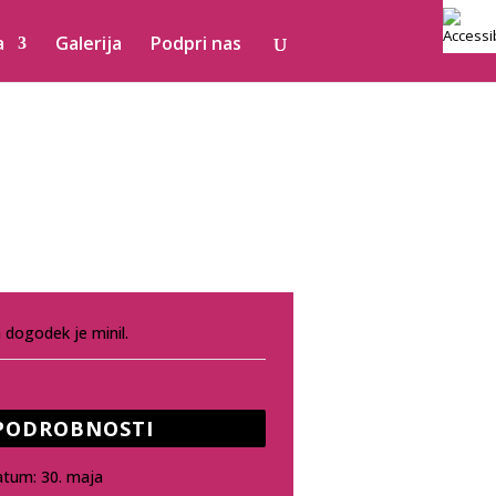
a
Galerija
Podpri nas
 dogodek je minil.
PODROBNOSTI
atum:
30. maja