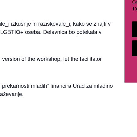
Ča
10
le_i izkušnje in raziskovale_i, kako se znajti v
 LGBTIQ+ oseba. Delavnica bo potekala v
 version of the workshop, let the facilitator
!
 prekarnosti mladih” financira Urad za mladino
raževanje.