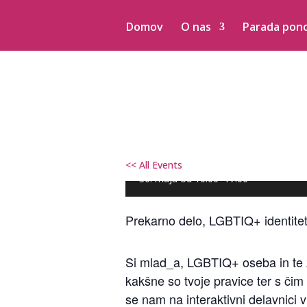
Domov
O nas
Parada pon
Prekarno delo, LGBT
pravice
<< All Events
30. maja od 10:00
–
17:00
Prekarno delo, LGBTIQ+ identiteta
Si mlad_a, LGBTIQ+ oseba in te z
kakšne so tvoje pravice ter s či
se nam na interaktivni delavnici 