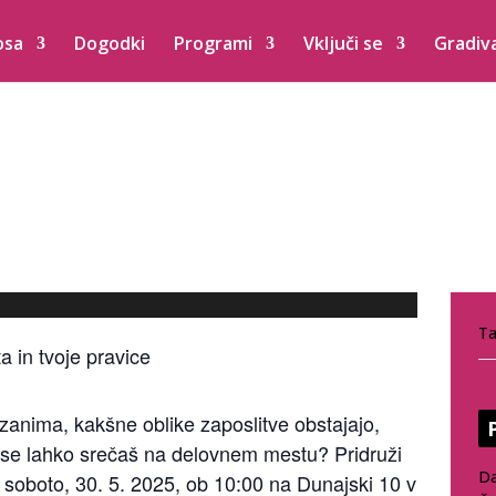
osa
Dogodki
Programi
Vključi se
Gradiv
IQ+ identiteta in tvoje
Ta
 in tvoje pravice
anima, kakšne oblike zaposlitve obstajajo,
m se lahko srečaš na delovnem mestu? Pridruži
D
v soboto, 30. 5. 2025, ob 10:00 na Dunajski 10 v