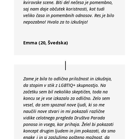
kvirovske scene. Biti del nečesa je pomembno,
saj nam daje občutek koristnosti, kot tudi
veliko časa in pomembnih odnosov. Res je bilo
nepozabno! Hvala za to izkušnjo!
Emma (20, Švedska)
Zame je bila to odlična priložnost in izkušnja,
da stopim v stik z LGBTIQ+ skupnostjo. Na
začetku sem bil nekoliko skeptičen, toda na
koncu se je vse izkazalo za odlično. Zelo sem
vesel, da sem spoznal nove ljudi, ki so me
naučili nove stvari in mi pokazali različne
vidike celotnega pregleda Društva Parada
ponosa in vsega, kar prihaja. Želel bi pokazati
koncept drugim ljudem in jim pokazati, da smo
enake_i in si zaslužimo pošteno možnost, da