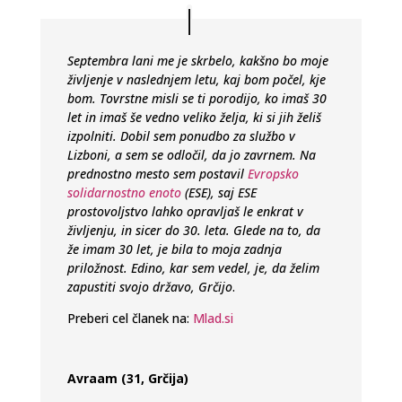
Septembra lani me je skrbelo, kakšno bo moje
življenje v naslednjem letu, kaj bom počel, kje
bom. Tovrstne misli se ti porodijo, ko imaš 30
let in imaš še vedno veliko želja, ki si jih želiš
izpolniti. Dobil sem ponudbo za službo v
Lizboni, a sem se odločil, da jo zavrnem. Na
prednostno mesto sem postavil
Evropsko
solidarnostno enoto
(ESE), saj ESE
prostovoljstvo lahko opravljaš le enkrat v
življenju, in sicer do 30. leta. Glede na to, da
že imam 30 let, je bila to moja zadnja
priložnost. Edino, kar sem vedel, je, da želim
zapustiti svojo državo, Grčijo
.
Preberi cel članek na:
Mlad.si
Avraam (31, Grčija)