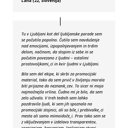
Lana (22, Slovenija)
Tu v Ljubljani kot del ljubljanske parade sem
se počutila popolno. Čutila sem navdušenje
nad emocijami, izpopolnjevanjem in trdim
delom, načinom, da stopim iz sebe in se
počutim povezano z ljudmi – ostalimi
prostovoljkami_ci in kvir ljudmi v Ljubljani.
Bila sem del ekipe, ki skrbi za promocijski
material, tako da sem prvič v življenju morala
biti prijazna do neznank_cev. To sicer ni moja
najmočnejša vrlina. Čudno mi je bilo, da sem
zelo uživala. V treh tednih sem lahko
pozdravila ljudi, ki sem jih spoznala na
promocijski stojnici, ali so bile_i prebivalke_ci
mesta ali samo mimoidoče_i. Prav tako sem se
z vključevanjem v izdelavo transparentov,
spenjanjem, barvanjem, lepljenjem stvari