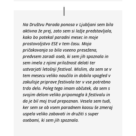
Na Društvu Parada ponosa v Ljubljani sem bila
aktivna že prej, zato sem si lažje predstavljala,
kako bo potekal paradni mesec in moje
prostovoljstvo ESE v tem času. Moja
pričakovanja so bila vseeno presežena,
predvsem zaradi oseb, ki sem jih spoznala in
sem imela z njimi priložnost delati ter
ustvarjati letošnji festival. Mislim, da sem se v
tem mesecu veliko naučila in dobila vpogled v
zakulisje priprave festivala ter v vse potrebno
trdo delo. Poleg tega imam občutek, da sem s
svojim delom veliko pripomogla k festivalu in
da je bil moj trud prepoznan. Vesela sem tudi,
ker sem se ob vsem paradnem kaosu še zmeraj
uspela veliko zabavati in družiti s super
osebami, ki sem jih spoznala
.