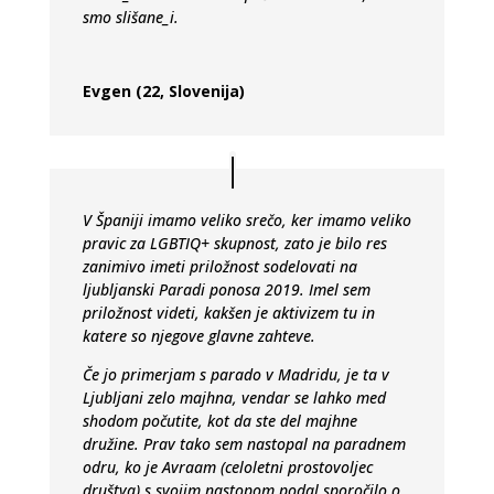
smo slišane_i.
Evgen (22, Slovenija)
V Španiji imamo veliko srečo, ker imamo veliko
pravic za LGBTIQ+ skupnost, zato je bilo res
zanimivo imeti priložnost sodelovati na
ljubljanski Paradi ponosa 2019. Imel sem
priložnost videti, kakšen je aktivizem tu in
katere so njegove glavne zahteve.
Če jo primerjam s parado v Madridu, je ta v
Ljubljani zelo majhna, vendar se lahko med
shodom počutite, kot da ste del majhne
družine. Prav tako sem nastopal na paradnem
odru, ko je Avraam (celoletni prostovoljec
društva) s svojim nastopom podal sporočilo o