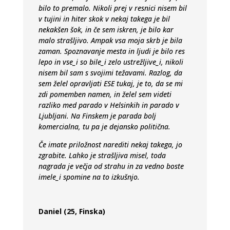
bilo to premalo. Nikoli prej v resnici nisem bil
v tujini in hiter skok v nekaj takega je bil
nekakšen šok, in če sem iskren, je bilo kar
malo strašljivo. Ampak vsa moja skrb je bila
zaman. Spoznavanje mesta in ljudi je bilo res
lepo in vse_i so bile_i zelo ustrežljive_i, nikoli
nisem bil sam s svojimi težavami. Razlog, da
sem želel opravljati ESE tukaj, je to, da se mi
zdi pomemben namen, in želel sem videti
razliko med parado v Helsinkih in parado v
Ljubljani. Na Finskem je parada bolj
komercialna, tu pa je dejansko politična.
Če imate priložnost narediti nekaj takega, jo
zgrabite. Lahko je strašljiva misel, toda
nagrada je večja od strahu in za vedno boste
imele_i spomine na to izkušnjo.
Daniel (25, Finska)