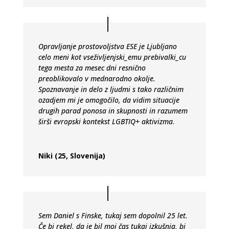
Opravljanje prostovoljstva ESE je Ljubljano
celo meni kot vseživljenjski_emu prebivalki_cu
tega mesta za mesec dni resnično
preoblikovalo v mednarodno okolje.
Spoznavanje in delo z ljudmi s tako različnim
ozadjem mi je omogočilo, da vidim situacije
drugih parad ponosa in skupnosti in razumem
širši evropski kontekst LGBTIQ+ aktivizma
.
Niki (25, Slovenija)
Sem Daniel s Finske, tukaj sem dopolnil 25 let.
Če bi rekel, da je bil moj čas tukaj izkušnja, bi