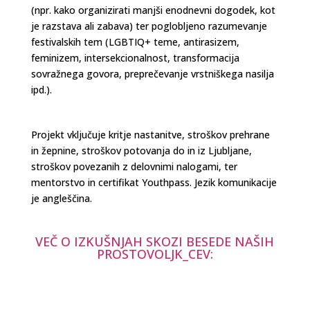
(npr. kako organizirati manjši enodnevni dogodek, kot
je razstava ali zabava) ter poglobljeno razumevanje
festivalskih tem (LGBTIQ+ teme, antirasizem,
feminizem, intersekcionalnost, transformacija
sovražnega govora, preprečevanje vrstniškega nasilja
ipd.).
Projekt vključuje kritje nastanitve, stroškov prehrane
in žepnine, stroškov potovanja do in iz Ljubljane,
stroškov povezanih z delovnimi nalogami, ter
mentorstvo in certifikat Youthpass. Jezik komunikacije
je angleščina.
VEČ O IZKUŠNJAH SKOZI BESEDE NAŠIH
PROSTOVOLJK_CEV: