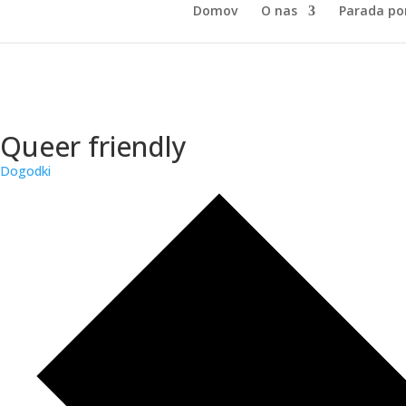
Domov
O nas
Parada po
Queer friendly
Dogodki