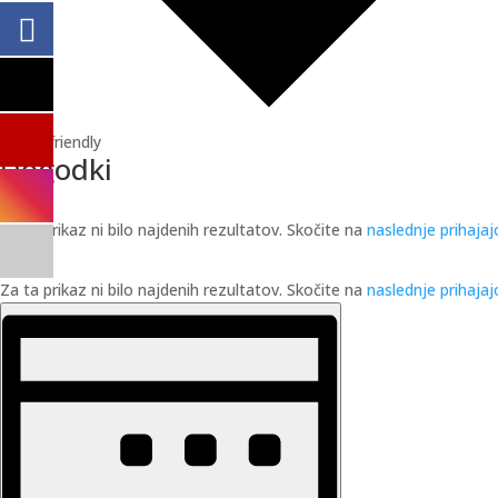
Queer friendly
Dogodki
Notice
Za ta prikaz ni bilo najdenih rezultatov. Skočite na
naslednje prihaja
Notice
Za ta prikaz ni bilo najdenih rezultatov. Skočite na
naslednje prihaja
Pogledi
Dogodek
Pogledi
Navigacija
Navigacije