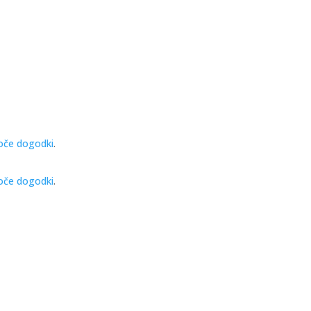
joče dogodki
.
joče dogodki
.