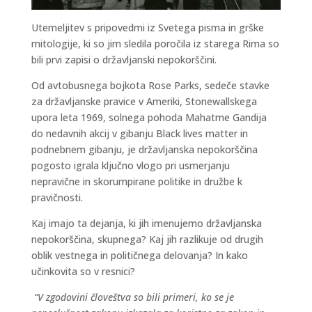
Utemeljitev s pripovedmi iz Svetega pisma in grške
mitologije, ki so jim sledila poročila iz starega Rima so
bili prvi zapisi o državljanski nepokorščini.
Od avtobusnega bojkota Rose Parks, sedeče stavke
za državljanske pravice v Ameriki, Stonewallskega
upora leta 1969, solnega pohoda Mahatme Gandija
do nedavnih akcij v gibanju Black lives matter in
podnebnem gibanju, je državljanska nepokorščina
pogosto igrala ključno vlogo pri usmerjanju
nepravične in skorumpirane politike in družbe k
pravičnosti.
Kaj imajo ta dejanja, ki jih imenujemo državljanska
nepokorščina, skupnega? Kaj jih razlikuje od drugih
oblik vestnega in političnega delovanja? In kako
učinkovita so v resnici?
“V zgodovini človeštva so bili primeri, ko se je