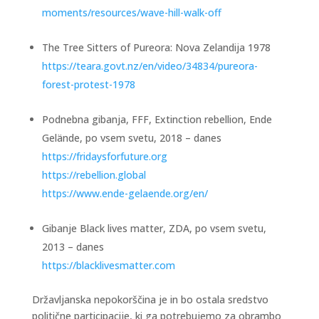
moments/resources/wave-hill-walk-off
The Tree Sitters of Pureora: Nova Zelandija 1978
https://teara.govt.nz/en/video/34834/pureora-
forest-protest-1978
Podnebna gibanja, FFF, Extinction rebellion, Ende
Gelände, po vsem svetu, 2018 – danes
https://fridaysforfuture.org
https://rebellion.global
https://www.ende-gelaende.org/en/
Gibanje Black lives matter, ZDA, po vsem svetu,
2013 – danes
https://blacklivesmatter.com
Državljanska nepokorščina je in bo ostala sredstvo
politične participacije, ki ga potrebujemo za obrambo