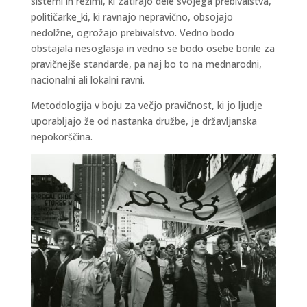
sistemi in režimi, ki zatirajo dele svojega prebivalstva,
političarke_ki, ki ravnajo nepravično, obsojajo
nedolžne, ogrožajo prebivalstvo. Vedno bodo
obstajala nesoglasja in vedno se bodo osebe borile za
pravičnejše standarde, pa naj bo to na mednarodni,
nacionalni ali lokalni ravni.
Metodologija v boju za večjo pravičnost, ki jo ljudje
uporabljajo že od nastanka družbe, je državljanska
nepokorščina.