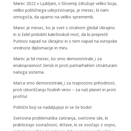
Marec 2022 v Ljubljani, v Sloveniji združuje veliko boja,
veliko političnega udejstvovanja, je mesec, ki nam
omogoča, da upamo na veliko sprememb.
Marec je mesec, ko je svet s strahom gledal Ukrajino
in si želel pridobiti kakršnokoli moč, da bi preprečil
Putinov napad na Ukrajino in s tem napad na evropske
vrednote diplomacije in miru.
Marec je bil mesec, ko smo demonstrirale_i za
enakopravnost žensk in proti patriarhalnim strukturam
našega sistema.
Marca smo demonstrirale_i za trajnostno prihodnost,
proti izkoriščanju fosilnih virov – za naš planet in proti
profitu!
Politični boji se nadaljujejo in se še bodo!
Svetovna problematika zatiranja, svetovne sile, ki
prakticirajo sovražnost, države, ki se soočajo z vojno,