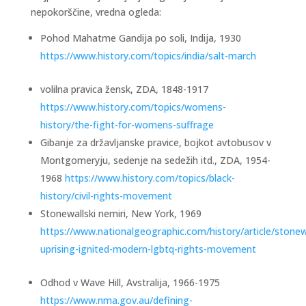
nepokorščine, vredna ogleda:
Pohod Mahatme Gandija po soli, Indija, 1930
https://www.history.com/topics/india/salt-march
volilna pravica žensk, ZDA, 1848-1917
https://www.history.com/topics/womens-
history/the-fight-for-womens-suffrage
Gibanje za državljanske pravice, bojkot avtobusov v
Montgomeryju, sedenje na sedežih itd., ZDA, 1954-
1968
https://www.history.com/topics/black-
history/civil-rights-movement
Stonewallski nemiri, New York, 1969
https://www.nationalgeographic.com/history/article/stonew
uprising-ignited-modern-lgbtq-rights-movement
Odhod v Wave Hill, Avstralija, 1966-1975
https://www.nma.gov.au/defining-