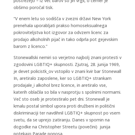
postrežejo – iz več barov so jih vrgli, o čemer je
obširno poročal tisk.
“V enem letu so sodišča v zvezni državi New York
prenehala uporabljati prakso homoseksualnega
pokroviteljstva kot izgovor za odvzem licenc za
prodajo alkoholnih pijač in tako odprla pot gejevskim
barom z licenco.”
Stonewallski nemiri so verjetno najbolj znani protesti v
zgodovini LGBTIQ+ skupnosti. Zjutraj, 28. junija 1969,
je devet policistk_ov vstopilo v znani kvir bar Stonewall
In, aretiralo zaposlene, ker so LGBTIQ+ strankam
prodajale_i alkohol brez licence, in aretiralo vse,
katerih oblačila so bila v nasprotju s spolnimi normami.
Več sto oseb je protestiralo pet dni. Stonewall je
kmalu postal simbol upora proti družbeni in politični
diskriminaciji ter navdihnil LGBTIQ+ skupnost po vsem
svetu, da se uprejo zatiranju. Danes v spomin na
dogodke na Christopher Streetu (povečini) junija
potekajo Parade ponosa.