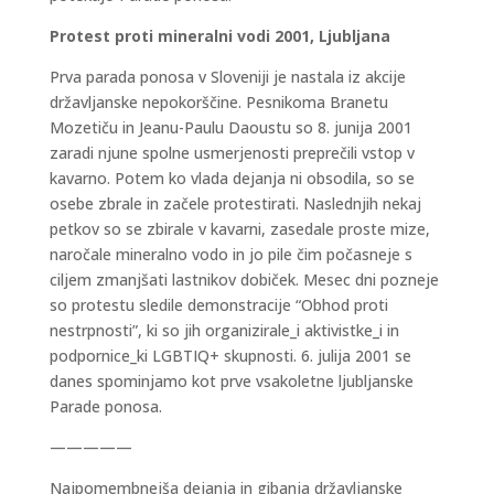
Protest proti mineralni vodi 2001, Ljubljana
Prva parada ponosa v Sloveniji je nastala iz akcije
državljanske nepokorščine. Pesnikoma Branetu
Mozetiču in Jeanu-Paulu Daoustu so 8. junija 2001
zaradi njune spolne usmerjenosti preprečili vstop v
kavarno. Potem ko vlada dejanja ni obsodila, so se
osebe zbrale in začele protestirati. Naslednjih nekaj
petkov so se zbirale v kavarni, zasedale proste mize,
naročale mineralno vodo in jo pile čim počasneje s
ciljem zmanjšati lastnikov dobiček. Mesec dni pozneje
so protestu sledile demonstracije “Obhod proti
nestrpnosti”, ki so jih organizirale_i aktivistke_i in
podpornice_ki LGBTIQ+ skupnosti. 6. julija 2001 se
danes spominjamo kot prve vsakoletne ljubljanske
Parade ponosa.
—————
Najpomembnejša dejanja in gibanja državljanske