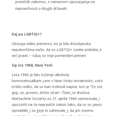
pravičnih zakonov, z namenom opozarjanja na
nepravičnosti v drugih državah.
Kaj pa LGBTIQ+?
Obstaja veliko primerov, ko je bila državljanska
nepokorščina način, da so LGBTIQ+ osebe pridobie_ii
več pravic – tukaj so trije pomembni primeri:
Sip ins 1966, New York
Leta 1966 je bilo točenje alkohola
homoseksualkam_cem v New Yorku nezakonito, zato
ni bilo redko, da so bari izobesili napise, kot je “Če ste
geji, se, prosim, držite stran”. Člani_ce društva
Mattachine Sociatty so 21. aprila 1966 nameravale_i
opozoriti na ta nepravični zakon tako, da so se javno
opredelile_i za geje in zahtevale_i, da jim vseeno