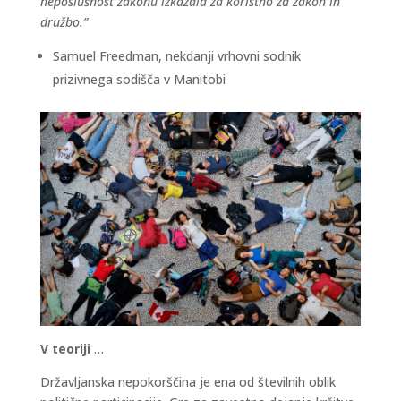
neposlušnost zakonu izkazala za koristno za zakon in
družbo.”
Samuel Freedman, nekdanji vrhovni sodnik
prizivnega sodišča v Manitobi
V teoriji
…
Državljanska nepokorščina je ena od številnih oblik