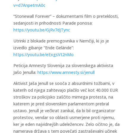
v=d7AnpetmA0c
“Stonewall Forever” – dokumentarni film o preteklosti,
sedanjosti in prihodnosti Parade ponosa:
https://youtu.be/GjRv7dJTync
Utrinki z blokade premogovnika v Nemčiji, ki jo je
izvedlo gibanje “Ende Gelände”:
https://youtu.be/eExgsVt2nMo
Peticija Amnesty Slovenija za slovenskega aktivista
Jašo Jenulla:
https://www.amnesty.si/jenull
Aktivist Jaša Jenull se sooča z absurdnimi tožbami, v
katerih od njega zahtevajo plačilo več kot 40.000 EUR
stroškov za policijsko zaščito mirnega protesta, na
katerem je pred slovenskim parlamentom prebral
ustavo. Jenull je večkrat zanikal, da bi bil organizator
protestov, vendar so oblasti usmerjene proti njemu,
ker je eden najvidnejših udeležencev. Zelo očitno je, da
namerava država s tem povečati zastraševalni učinek