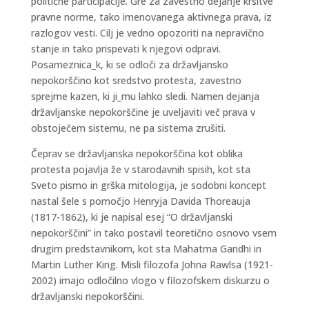
politične participacije. Gre za zavestno dejanje kršitve
pravne norme, tako imenovanega aktivnega prava, iz
razlogov vesti. Cilj je vedno opozoriti na nepravično
stanje in tako prispevati k njegovi odpravi.
Posameznica_k, ki se odloči za državljansko
nepokorščino kot sredstvo protesta, zavestno
sprejme kazen, ki ji_mu lahko sledi. Namen dejanja
državljanske nepokorščine je uveljaviti več prava v
obstoječem sistemu, ne pa sistema zrušiti.
Čeprav se državljanska nepokorščina kot oblika
protesta pojavlja že v starodavnih spisih, kot sta
Sveto pismo in grška mitologija, je sodobni koncept
nastal šele s pomočjo Henryja Davida Thoreauja
(1817-1862), ki je napisal esej “O državljanski
nepokorščini” in tako postavil teoretično osnovo vsem
drugim predstavnikom, kot sta Mahatma Gandhi in
Martin Luther King. Misli filozofa Johna Rawlsa (1921-
2002) imajo odločilno vlogo v filozofskem diskurzu o
državljanski nepokorščini.