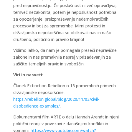
pred nepravičnostjo. Če poslušnost ni več opravičljiva,
temveč nezakonita, potem je neposlušnost potrebna
za opozarjanje, preizpraševanje nedemokratičnih
procesov in boj za spremembe. Mirni protesti in
državljanska nepokorščina so oblikovali nas in našo
družbeno, politično in pravno krajino!
Vidimo lahko, da nam je pomagala preseči nepravične
zakone in nas premaknila naprej v prizadevanjih za
zaščito temeljnih pravic in svoboščin.
Viri in nasveti:
Članek Extinction Rebellion o 15 pomembnih primerih
državljanske nepokorščine:
https://rebellion.global/blog/2020/11/03/civil-
disobedience-examples/
.
Dokumentarni film ARTE o delu Hannah Arendt in njeni
politični teoriji v povezavi z današnjimi konflikti in
vojnami:
https://www.youtube.com/watch?