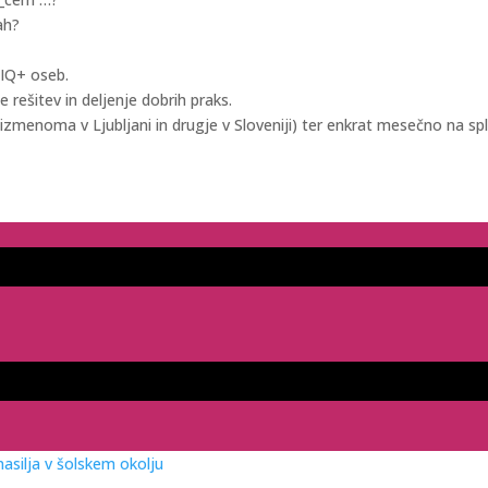
ah?
TIQ+ oseb.
 rešitev in deljenje dobrih praks.
menoma v Ljubljani in drugje v Sloveniji) ter enkrat mesečno na spl
asilja v šolskem okolju