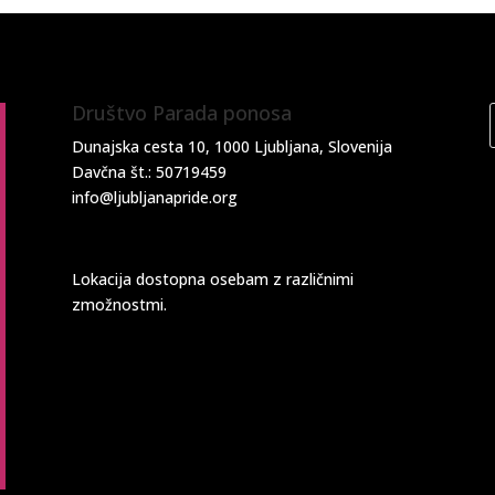
Društvo Parada ponosa
Dunajska cesta 10, 1000 Ljubljana, Slovenija
Davčna št.: 50719459
info@ljubljanapride.org
Lokacija dostopna osebam z različnimi
zmožnostmi.