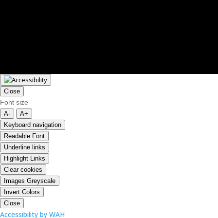
Close
Font size
A-
A+
Keyboard navigation
Readable Font
Underline links
Highlight Links
Clear cookies
Images Greyscale
Invert Colors
Close
Accessibility by WAH