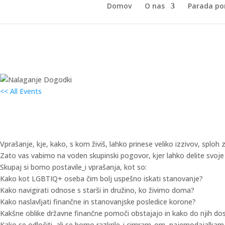
Domov
O nas
Parada po
<< All Events
Vrstniška pogovorna skupina o stan
16. novembra 2020 od 17:00
–
18:30
Vprašanje, kje, kako, s kom živiš, lahko prinese veliko izzivov, s
Zato vas vabimo na voden skupinski pogovor, kjer lahko delite svoje iz
Skupaj si bomo postavile_i vprašanja, kot so:
Kako kot LGBTIQ+ oseba čim bolj uspešno iskati stanovanje?
Kako navigirati odnose s starši in družino, ko živimo doma?
Kako naslavljati finančne in stanovanjske posledice korone?
Kakšne oblike državne finančne pomoči obstajajo in kako do njih do
Kako se odločiti, ali se bomo razkrile_i cimram_om, najemodajalka