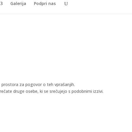
Galerija
Podpri nas
lade
 prostora za pogovor o teh vprašanjih.
rečate druge osebe, ki se srečujejo s podobnimi izzivi.