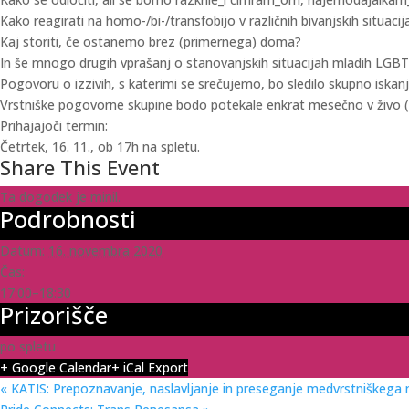
Kako reagirati na homo-/bi-/transfobijo v različnih bivanjskih situacij
Kaj storiti, če ostanemo brez (primernega) doma?
In še mnogo drugih vprašanj o stanovanjskih situacijah mladih LGB
Pogovoru o izzivih, s katerimi se srečujemo, bo sledilo skupno iskanje
Vrstniške pogovorne skupine bodo potekale enkrat mesečno v živo (iz
Prihajajoči termin:
Četrtek, 16. 11., ob 17h na spletu.
Share This Event
Ta dogodek je minil.
Podrobnosti
Datum:
16. novembra 2020
Čas:
17:00–18:30
Prizorišče
po spletu
+ Google Calendar
+ iCal Export
«
KATIS: Prepoznavanje, naslavljanje in preseganje medvrstniškega n