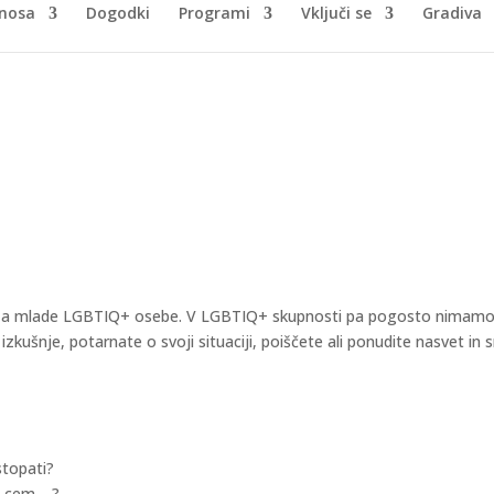
nosa
Dogodki
Programi
Vključi se
Gradiva
ovanjski problematike za LGBTIQ+ m
ploh za mlade LGBTIQ+ osebe. V LGBTIQ+ skupnosti pa pogosto nimamo
kušnje, potarnate o svoji situaciji, poiščete ali ponudite nasvet in s
stopati?
m_cem …?