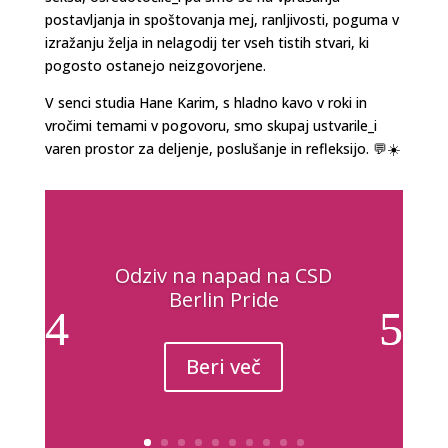
postavljanja in spoštovanja mej, ranljivosti, poguma v
izražanju želja in nelagodij ter vseh tistih stvari, ki
pogosto ostanejo neizgovorjene.
V senci studia Hane Karim, s hladno kavo v roki in
vročimi temami v pogovoru, smo skupaj ustvarile_i
varen prostor za deljenje, poslušanje in refleksijo. 💬☀️
Odziv na napad na CSD
Berlin Pride
Beri več