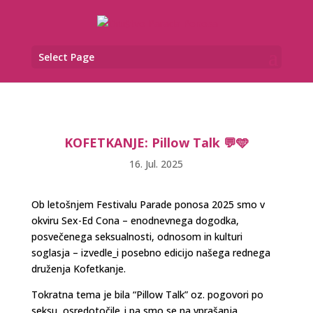
Select Page
KOFETKANJE: Pillow Talk 💬🩵
16. Jul. 2025
Ob letošnjem Festivalu Parade ponosa 2025 smo v
okviru Sex-Ed Cona – enodnevnega dogodka,
posvečenega seksualnosti, odnosom in kulturi
soglasja – izvedle_i posebno edicijo našega rednega
druženja Kofetkanje.
Tokratna tema je bila “Pillow Talk” oz. pogovori po
seksu, osredotočile_i pa smo se na vprašanja