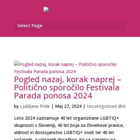
Select Page
Pogled nazaj, korak naprej –
Politično sporočilo Festivala
Parada ponosa 2024
by
Ljubljana Pride
|
Maj 27, 2024
|
Uncategorized @sl
Leto 2024 zaznamuje 40 let organizirane LGBTIQ+
skupnosti v Sloveniji, 40 let boja za človekove pravice,
vidnost in dostojanstvo LGBTIQ+ oseb ter 40 let
počasnih, a vztrajnih dosežkov. Ko se oziramo na