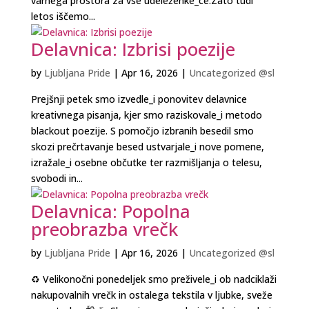
varnega prostora za vse udeleženke_ce.Zato tudi
letos iščemo...
Delavnica: Izbrisi poezije
by
Ljubljana Pride
|
Apr 16, 2026
|
Uncategorized @sl
Prejšnji petek smo izvedle_i ponovitev delavnice
kreativnega pisanja, kjer smo raziskovale_i metodo
blackout poezije. S pomočjo izbranih besedil smo
skozi prečrtavanje besed ustvarjale_i nove pomene,
izražale_i osebne občutke ter razmišljanja o telesu,
svobodi in...
Delavnica: Popolna
preobrazba vrečk
by
Ljubljana Pride
|
Apr 16, 2026
|
Uncategorized @sl
♻️ Velikonočni ponedeljek smo preživele_i ob nadciklaži
nakupovalnih vrečk in ostalega tekstila v ljubke, sveže