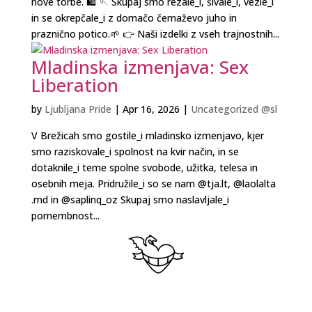
nove torbe. 🛍️ 🪡 Skupaj smo rezale_i, šivale_i, vezle_i
in se okrepčale_i z domačo čemaževo juho in
praznično potico.🌱 👉 Naši izdelki z vseh trajnostnih...
Mladinska izmenjava: Sex
Liberation
by
Ljubljana Pride
|
Apr 16, 2026
|
Uncategorized @sl
V Brežicah smo gostile_i mladinsko izmenjavo, kjer
smo raziskovale_i spolnost na kvir način, in se
dotaknile_i teme spolne svobode, užitka, telesa in
osebnih meja. Pridružile_i so se nam @‌tja.lt, @laolalta
.md in @‌saplinq_oz Skupaj smo naslavljale_i
pomembnost...