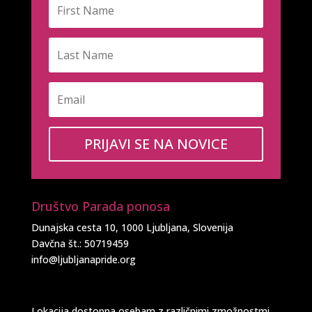
PRIJAVI SE NA NOVICE
Društvo Parada ponosa
Dunajska cesta 10, 1000 Ljubljana, Slovenija
Davčna št.: 50719459
info@ljubljanapride.org
Lokacija dostopna osebam z različnimi zmožnostmi.