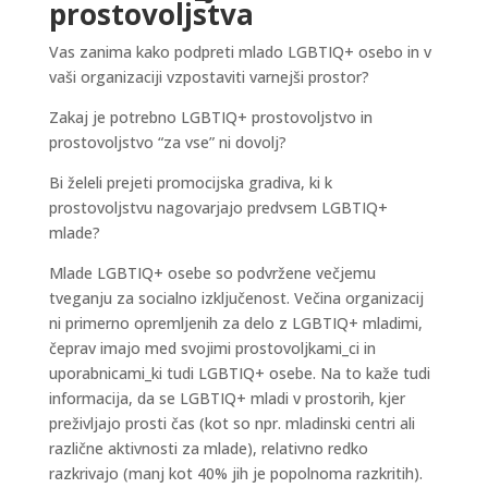
prostovoljstva
Vas zanima kako podpreti mlado LGBTIQ+ osebo in v
vaši organizaciji vzpostaviti varnejši prostor?
Zakaj je potrebno LGBTIQ+ prostovoljstvo in
prostovoljstvo “za vse” ni dovolj?
Bi želeli prejeti promocijska gradiva, ki k
prostovoljstvu nagovarjajo predvsem LGBTIQ+
mlade?
Mlade LGBTIQ+ osebe so podvržene večjemu
tveganju za socialno izključenost. Večina organizacij
ni primerno opremljenih za delo z LGBTIQ+ mladimi,
čeprav imajo med svojimi prostovoljkami_ci in
uporabnicami_ki tudi LGBTIQ+ osebe. Na to kaže tudi
informacija, da se LGBTIQ+ mladi v prostorih, kjer
preživljajo prosti čas (kot so npr. mladinski centri ali
različne aktivnosti za mlade), relativno redko
razkrivajo (manj kot 40% jih je popolnoma razkritih).