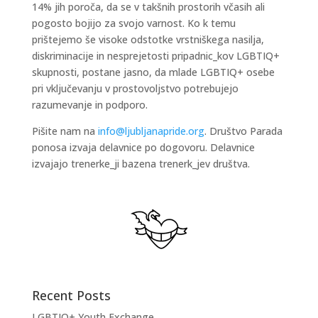
14% jih poroča, da se v takšnih prostorih včasih ali
pogosto bojijo za svojo varnost. Ko k temu
prištejemo še visoke odstotke vrstniškega nasilja,
diskriminacije in nesprejetosti pripadnic_kov LGBTIQ+
skupnosti, postane jasno, da mlade LGBTIQ+ osebe
pri vključevanju v prostovoljstvo potrebujejo
razumevanje in podporo.
Pišite nam na
info@ljubljanapride.org
. Društvo Parada
ponosa izvaja delavnice po dogovoru. Delavnice
izvajajo trenerke_ji bazena trenerk_jev društva.
Recent Posts
LGBTIQ+ Youth Exchange